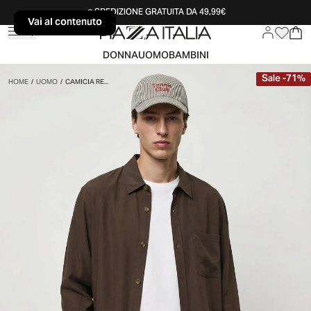
SPEDIZIONE GRATUITA DA 49,99€
Vai al contenuto
Vai al contenuto
DONNA
UOMO
BAMBINI
Sale
-
71
%
HOME
/
UOMO
/
CAMICIA RE...