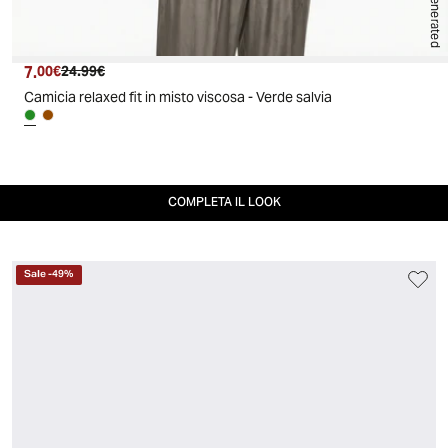
AI generated
7.
Prezzo attuale
Prezzo originale
00€
24.99€
Camicia relaxed fit in misto viscosa - Verde salvia
COMPLETA IL LOOK
Sale
-
49
%