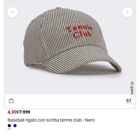
AI generated
57
4.
Prezzo attuale
Prezzo originale
00€
7.99€
Baseball rigato con scritta tennis club - Nero