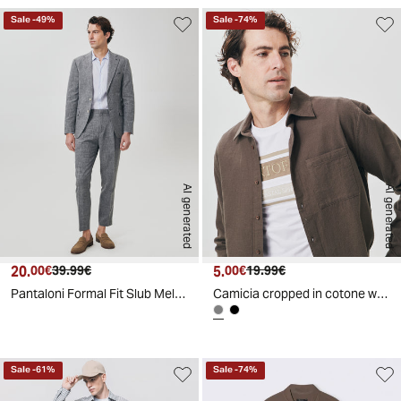
Sale
-
49
%
Sale
-
74
%
AI generated
AI generated
20.
Prezzo attuale
Prezzo originale
5.
Prezzo attuale
Prezzo originale
00€
39.99€
00€
19.99€
Pantaloni Formal Fit Slub Melange - Grigio mel.
Camicia cropped in cotone waffle - Grigio fango
Sale
-
61
%
Sale
-
74
%