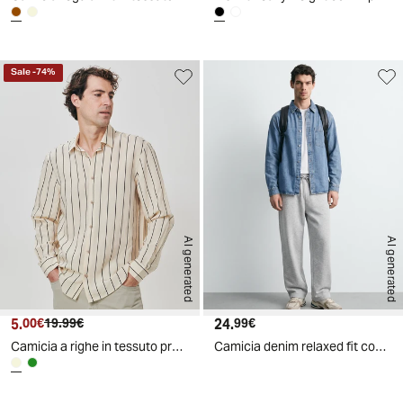
Sale
-
74
%
AI generated
AI generated
5.
Prezzo attuale
Prezzo originale
24.
Prezzo attuale
00€
19.99€
99€
Camicia a righe in tessuto premium - Beige ecru
Camicia denim relaxed fit con tasca petto - Denim