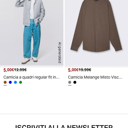
AI generated
5.
Prezzo attuale
Prezzo originale
5.
Prezzo attuale
Prezzo originale
00€
12.99€
00€
19.99€
Camicia a quadri regular fit in cotone - Moro
Camicia Melange Misto Viscosa Leggera - Grigio fango