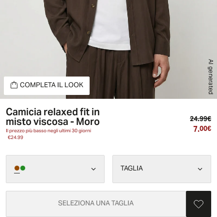
AI generated
COMPLETA IL LOOK
Camicia relaxed fit in
Pr
misto viscosa - Moro
24.99€
7.
Pr
00€
Il prezzo più basso negli ultimi 30 giorni
€24.99
TAGLIA
SELEZIONA UNA TAGLIA