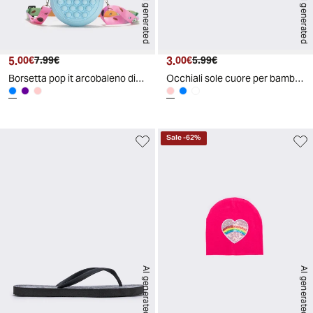
AI generated
AI generated
5.
Prezzo attuale
Prezzo originale
3.
Prezzo attuale
Prezzo originale
00€
7.99€
00€
5.99€
Borsetta pop it arcobaleno divertente - Azzurro
Occhiali sole cuore per bambina - Rosa
Sale
-
62
%
AI generated
AI generated