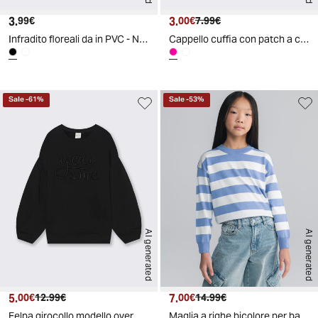
3.
Prezzo attuale
3.
Prezzo attuale
Prezzo originale
99€
00€
7.99€
Infradito floreali da in PVC - Nero
Cappello cuffia con patch a cuore - Fuxia
Sale
-
61
%
Sale
-
53
%
AI generated
AI generated
5.
Prezzo attuale
Prezzo originale
7.
Prezzo attuale
Prezzo originale
00€
12.99€
00€
14.99€
Felpa girocollo modello over con ricamo a rilievo - Nero
Maglia a righe bicolore per bambine - Azzurro