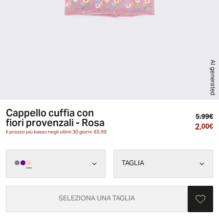
AI generated
Cappello cuffia con
Pr
5.99€
fiori provenzali - Rosa
2.
Pr
00€
Il prezzo più basso negli ultimi 30 giorni
€5.99
TAGLIA
SELEZIONA UNA TAGLIA