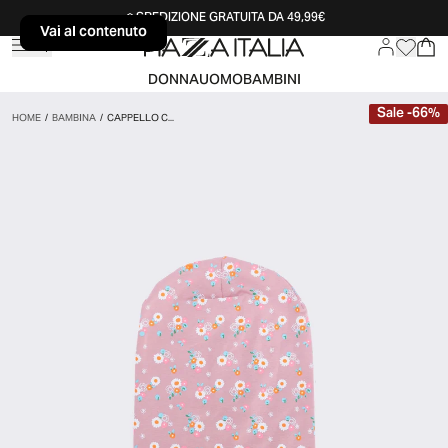
SPEDIZIONE GRATUITA DA 49,99€
Vai al contenuto
Vai al contenuto
DONNA
UOMO
BAMBINI
Sale
-
66
%
HOME
/
BAMBINA
/
CAPPELLO C...