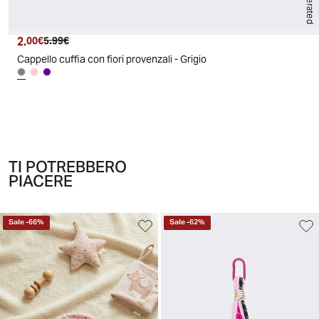
2.
Prezzo attuale
Prezzo originale
00€
5.99€
Cappello cuffia con fiori provenzali - Grigio
TI POTREBBERO
PIACERE
Sale
-
66
%
Sale
-
62
%