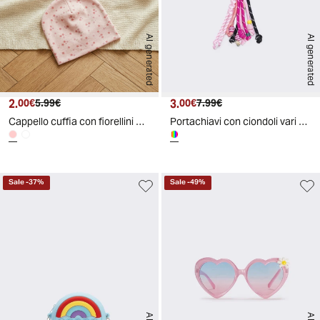
AI generated
AI generated
2.
Prezzo attuale
Prezzo originale
3.
Prezzo attuale
Prezzo originale
00€
5.99€
00€
7.99€
Cappello cuffia con fiorellini colorati - Rosa
Portachiavi con ciondoli vari soggetti - Multicolore
Sale
-
37
%
Sale
-
49
%