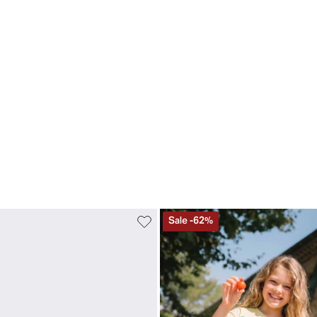
Sale
-
62
%