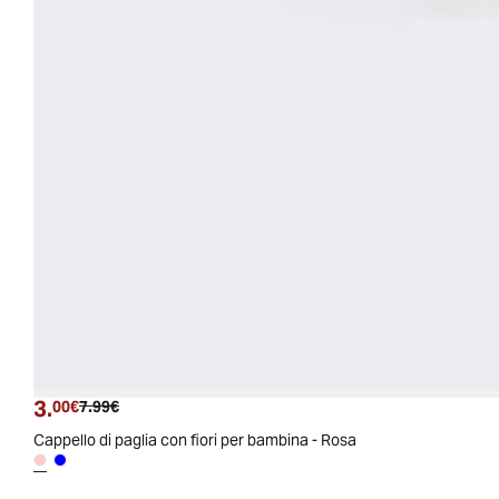
3.
Prezzo attuale
Prezzo originale
00€
7.99€
Cappello di paglia con fiori per bambina - Rosa