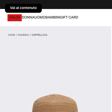
Vai al contenuto
Vai al contenuto
SALDI
DONNA
UOMO
BAMBINI
GIFT CARD
HOME
/
BAMBINA
/
CAPPELLO D...