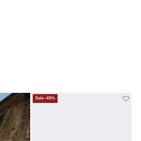
Sale
-
49
%