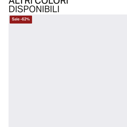
ALTRI COLORI
DISPONIBILI
Sale
-
62
%