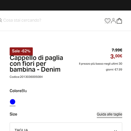
Prez
7.99€
Sale
-
62
%
3.
Cappello di paglia
Prez
00€
con fiori per
Il prezzo più basso negli ultimi 30
bambina - Denim
giorni
€7.99
Codice:
2013036005084
Colore
Blu
Size
Guida alle taglie