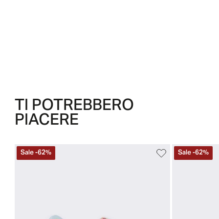
TI POTREBBERO
PIACERE
Sale
-
62
%
Sale
-
62
%