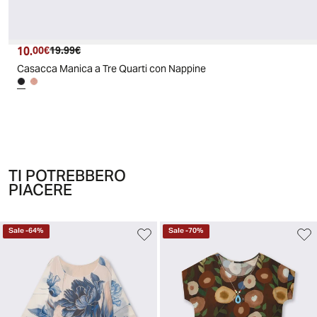
10.
Prezzo attuale
Prezzo originale
00€
19.99€
Casacca Manica a Tre Quarti con Nappine
TI POTREBBERO
PIACERE
Sale
-
64
%
Sale
-
70
%