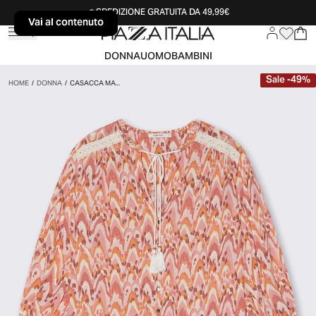
SPEDIZIONE GRATUITA DA 49,99€
Vai al contenuto
Vai al contenuto
DONNA
UOMO
BAMBINI
Sale
-
49
%
HOME
/
DONNA
/
CASACCA MA...