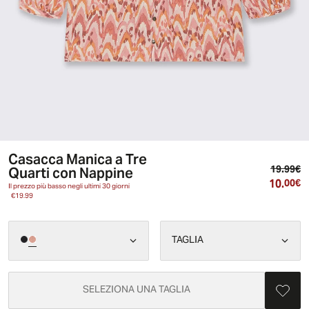
Casacca Manica a Tre
Pr
Quarti con Nappine
19.99€
10.
Pr
00€
Il prezzo più basso negli ultimi 30 giorni
€19.99
TAGLIA
SELEZIONA UNA TAGLIA