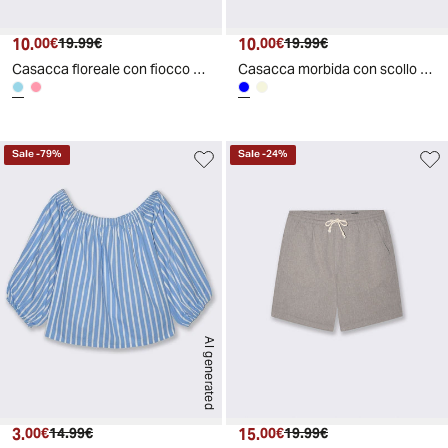
10.
Prezzo attuale
Prezzo originale
10.
Prezzo attuale
Prezzo originale
00€
19.99€
00€
19.99€
Casacca floreale con fiocco all'orlo
Casacca morbida con scollo rotondo - Blu
Sale
-
79
%
Sale
-
24
%
AI generated
3.
Prezzo attuale
Prezzo originale
15.
Prezzo attuale
Prezzo originale
00€
14.99€
00€
19.99€