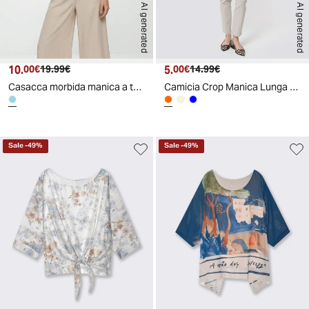
AI generated
AI generated
10.
Prezzo attuale
Prezzo originale
5.
Prezzo attuale
Prezzo originale
00€
19.99€
00€
14.99€
Casacca morbida manica a tre quarti
Camicia Crop Manica Lunga - Ruggine
Sale
-
49
%
Sale
-
49
%