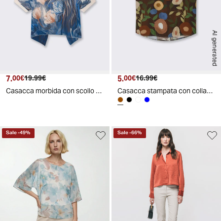
AI generated
7.
Prezzo attuale
Prezzo originale
5.
Prezzo attuale
Prezzo originale
00€
19.99€
00€
16.99€
Casacca morbida con scollo rotondo - Blu
Casacca stampata con collana per donna - Moro
Sale
-
49
%
Sale
-
66
%