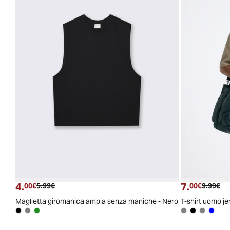
4.
7.
Prezzo attuale
Prezzo originale
Prezzo a
Pre
00€
5.99€
00€
9.99€
Maglietta giromanica ampia senza maniche - Nero