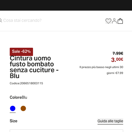
Sale
-
62
%
Prez
7.99€
Cintura uomo
3.
Prez
00€
fusto bombato
senza cuciture -
Il prezzo più basso negli ultimi 30
Blu
giorni
€7.99
Codice:
2066518003115
Colore
Blu
Size
Guida alle taglie