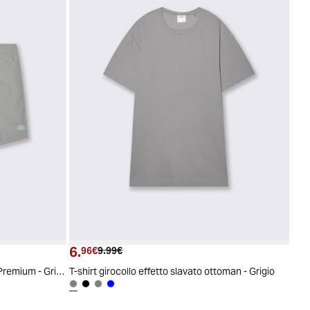
6.
Prezzo attuale
Prezzo originale
96€
9.99€
Costume Mare in Tessuto Tecnico Premium - Grigio
T-shirt girocollo effetto slavato ottoman - Grigio