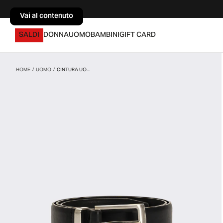
Vai al contenuto
Vai al contenuto
SALDI
DONNA
UOMO
BAMBINI
GIFT CARD
HOME
/
UOMO
/
CINTURA UO...