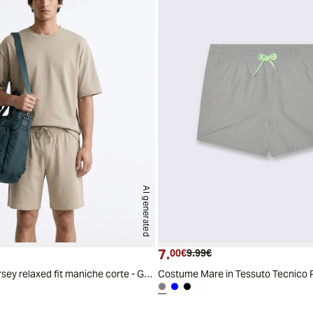
AI generated
7.
ttuale
zzo originale
Prezzo attuale
Prezzo originale
00€
9.99€
T-shirt uomo jersey relaxed fit maniche corte - Grigio stone