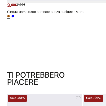
3.
Prezzo attuale
Prezzo originale
00€
7.99€
Cintura uomo fusto bombato senza cuciture - Moro
TI POTREBBERO
PIACERE
Sale
-
33
%
Sale
-
29
%