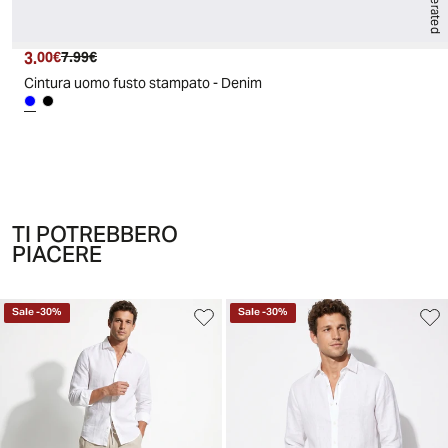
3.
Prezzo attuale
Prezzo originale
00€
7.99€
Cintura uomo fusto stampato - Denim
TI POTREBBERO
PIACERE
Sale
-
30
%
Sale
-
30
%