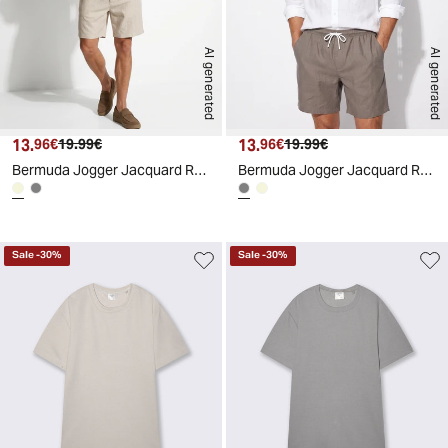
AI generated
AI generated
13.
Prezzo attuale
Prezzo originale
13.
Prezzo attuale
Prezzo originale
96€
19.99€
96€
19.99€
Bermuda Jogger Jacquard Relaxed Fit - Sabbia
Bermuda Jogger Jacquard Relaxed Fit - Grigio fango
Sale
-
30
%
Sale
-
30
%