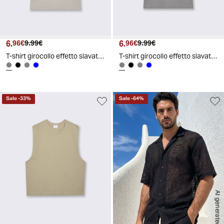
6.
Prezzo attuale
Prezzo originale
6.
Prezzo attuale
Prezzo originale
96€
9.99€
96€
9.99€
T-shirt girocollo effetto slavato ottoman - Grigio ghiaccio
T-shirt girocollo effetto slavato ottoman - Grigio
Sale
-
33
%
Sale
-
64
%
AI generated