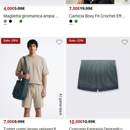
4.
Prezzo attuale
Prezzo originale
7.
Prezzo attuale
Prezzo originale
00€
5.99€
00€
19.99€
Maglietta giromanica ampia senza maniche - Grigio stone
Camicia Boxy Fit Crochet Effetto Rete - Nero
Sale
-
29
%
Sale
-
23
%
AI generated
7.
Prezzo attuale
Prezzo originale
10.
Prezzo attuale
Prezzo originale
00€
9.99€
00€
12.99€
T-shirt uomo jersey relaxed fit maniche corte - Grigio stone
Costume Fantasia Degradè con Tasche - Verde militare