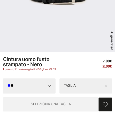
AI generated
Cintura uomo fusto
Pr
7.99€
stampato - Nero
3.
Pr
00€
Il prezzo più basso negli ultimi 30 giorni
€7.99
TAGLIA
SELEZIONA UNA TAGLIA