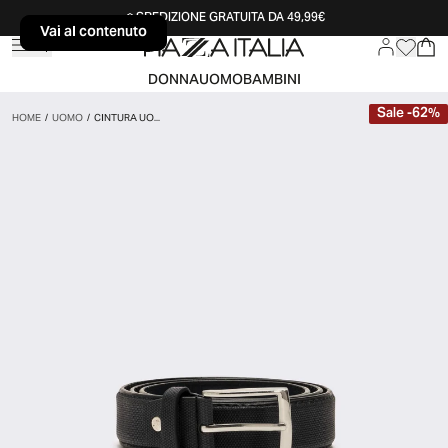
SPEDIZIONE GRATUITA DA 49,99€
Vai al contenuto
Vai al contenuto
DONNA
UOMO
BAMBINI
Sale
-
62
%
HOME
/
UOMO
/
CINTURA UO...