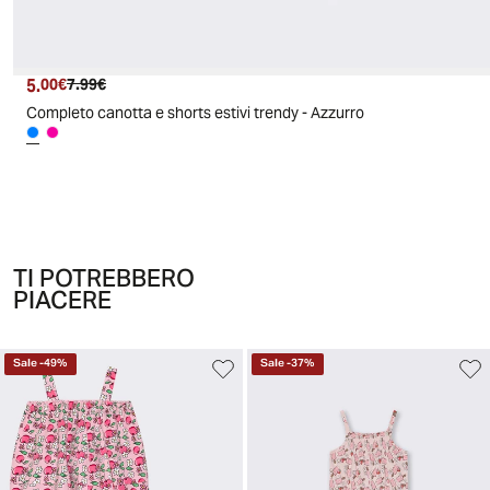
5.
Prezzo attuale
Prezzo originale
00€
7.99€
Completo canotta e shorts estivi trendy - Azzurro
TI POTREBBERO
PIACERE
Sale
-
49
%
Sale
-
37
%