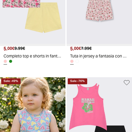
5.
Prezzo attuale
Prezzo originale
5.
Prezzo attuale
Prezzo originale
00€
9.99€
00€
7.99€
Completo top e shorts in fantasia e tinta unita - Rosa
Tuta in jersey a fantasia con bretelline - Rosa
Sale
-
49
%
Sale
-
76
%