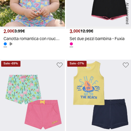
AI generated
AI generated
2.
Prezzo attuale
Prezzo originale
3.
Prezzo attuale
Prezzo originale
00€
3.99€
00€
12.99€
Canotta romantica con rouches in jersey - Azzurro
Set due pezzi bambina - Fuxia
Sale
-
69
%
Sale
-
37
%