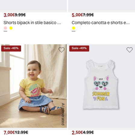
3.
Prezzo attuale
Prezzo originale
5.
Prezzo attuale
Prezzo originale
00€
9.99€
00€
7.99€
Shorts bipack in stile basico e fantasia - Rosa big bubble
Completo canotta e shorts estivi casual - Giallo
Sale
-
46
%
Sale
-
49
%
AI generated
7.
Prezzo attuale
Prezzo originale
2.
Prezzo attuale
Prezzo originale
00€
12.99€
50€
4.99€