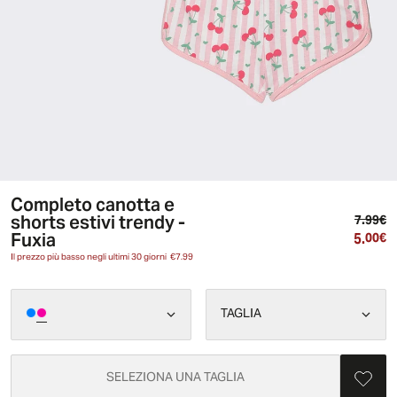
Completo canotta e
shorts estivi trendy -
Pr
7.99€
Fuxia
5.
Pr
00€
Il prezzo più basso negli ultimi 30 giorni
€7.99
TAGLIA
SELEZIONA UNA TAGLIA