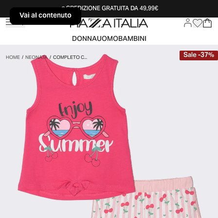
SPEDIZIONE GRATUITA DA 49,99€
Vai al contenuto
Vai al contenuto
DONNA
UOMO
BAMBINI
Sale
-
37
%
HOME
/
NEONATA
/
COMPLETO C...