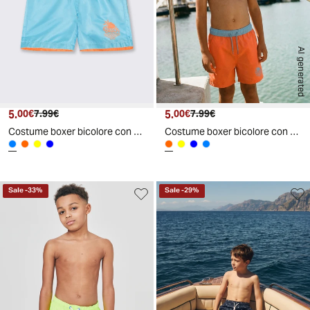
AI generated
5.
Prezzo attuale
Prezzo originale
5.
Prezzo attuale
Prezzo originale
00€
7.99€
00€
7.99€
Costume boxer bicolore con bustino - Azzurro
Costume boxer bicolore con bustino - Arancio
Sale
-
33
%
Sale
-
29
%