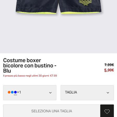
Costume boxer
bicolore con bustino -
Pr
7.99€
Blu
5.
Pr
00€
Il prezzo più basso negli ultimi 30 giorni
€7.99
+
1
TAGLIA
SELEZIONA UNA TAGLIA