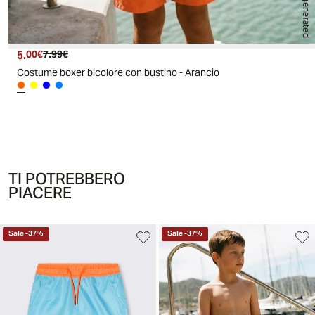
AI generated
5.
Prezzo attuale
Prezzo originale
00€
7.99€
Costume boxer bicolore con bustino - Arancio
TI POTREBBERO
PIACERE
Sale
-
37
%
Sale
-
37
%