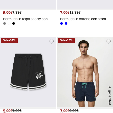
5.
Prezzo attuale
Prezzo originale
7.
Prezzo attuale
Prezzo originale
00€
7.99€
00€
12.99€
Bermuda in felpa sporty con stampa - Grigio mel.
Bermuda in cotone con stampa personaggi - Blu
Sale
-
37
%
Sale
-
29
%
AI generated
5.
Prezzo attuale
Prezzo originale
7.
Prezzo attuale
Prezzo originale
00€
7.99€
00€
9.99€