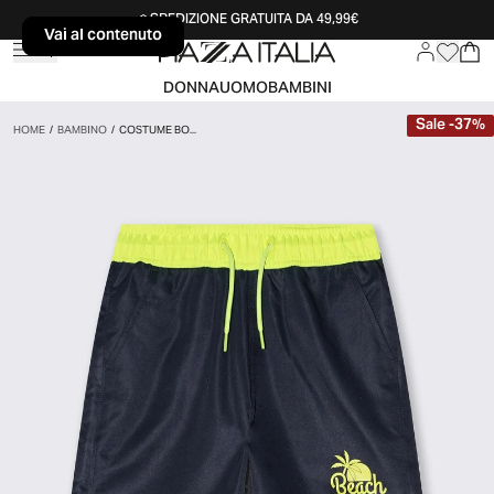
SPEDIZIONE GRATUITA DA 49,99€
Vai al contenuto
Vai al contenuto
DONNA
UOMO
BAMBINI
Sale
-
37
%
HOME
/
BAMBINO
/
COSTUME BO...