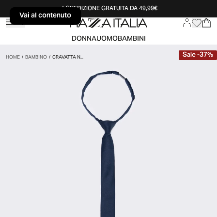
SPEDIZIONE GRATUITA DA 49,99€
Vai al contenuto
Vai al contenuto
DONNA
UOMO
BAMBINI
Sale
-
37
%
HOME
/
BAMBINO
/
CRAVATTA N...