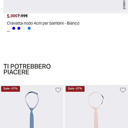
5.
Prezzo attuale
Prezzo originale
00€
7.99€
Cravatta nodo 4cm per bambini - Bianco
TI POTREBBERO
PIACERE
Sale
-
37
%
Sale
-
37
%