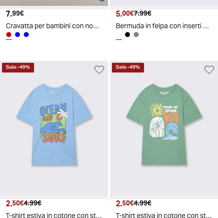
7.
Prezzo attuale
5.
Prezzo attuale
Prezzo originale
99€
00€
7.99€
Cravatta per bambini con nodo elegante - Rosso
Bermuda in felpa con inserti a contrasto - Bianco
Sale
-
49
%
Sale
-
49
%
2.
Prezzo attuale
Prezzo originale
2.
Prezzo attuale
Prezzo originale
50€
4.99€
50€
4.99€
T-shirt estiva in cotone con stampa - Azzurro
T-shirt estiva in cotone con stampa - Verde mela