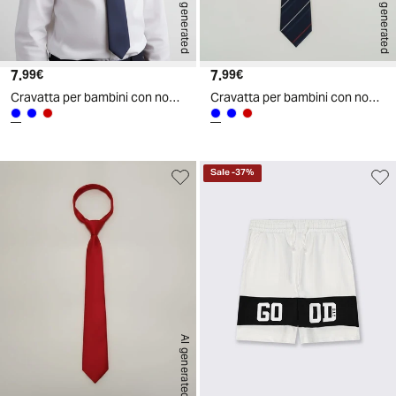
AI generated
AI generated
7.
Prezzo attuale
7.
Prezzo attuale
99€
99€
Cravatta per bambini con nodo elegante - Blu navy
Cravatta per bambini con nodo elegante - blu bianco
Sale
-
37
%
AI generated