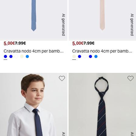
AI generated
AI generated
5.
Prezzo attuale
Prezzo originale
5.
Prezzo attuale
Prezzo originale
00€
7.99€
00€
7.99€
Cravatta nodo 4cm per bambini - Denim
Cravatta nodo 4cm per bambini - Beige