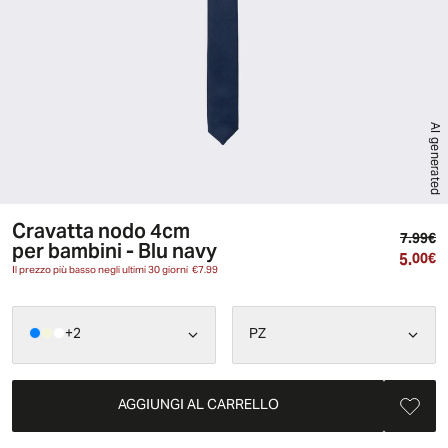
AI generated
Cravatta nodo 4cm
Pr
7.99€
per bambini - Blu navy
5.
Pr
00€
Il prezzo più basso negli ultimi 30 giorni
€7.99
+
2
PZ
AGGIUNGI AL CARRELLO