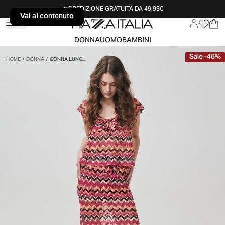
SPEDIZIONE GRATUITA DA 49,99€
Vai al contenuto
Vai al contenuto
DONNA
UOMO
BAMBINI
Sale
-
46
%
HOME
/
DONNA
/
GONNA LUNG...