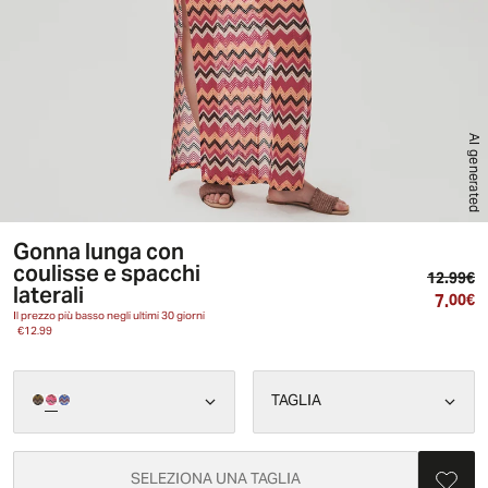
AI generated
Gonna lunga con
coulisse e spacchi
Pr
12.99€
laterali
7.
Pr
00€
Il prezzo più basso negli ultimi 30 giorni
€12.99
TAGLIA
SELEZIONA UNA TAGLIA