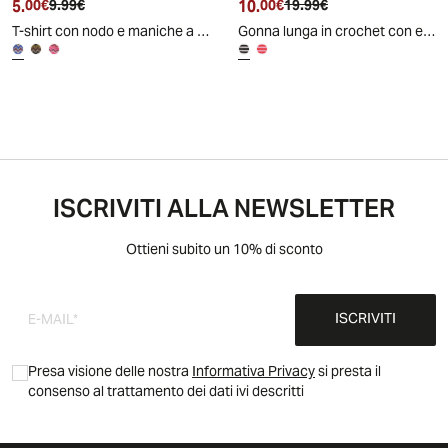
5.
Prezzo attuale
Prezzo originale
10.
Prezzo attuale
Prezzo originale
00€
9.99€
00€
19.99€
T-shirt con nodo e maniche a volant
Gonna lunga in crochet con elastico e spacco
ISCRIVITI ALLA NEWSLETTER
Ottieni subito un 10% di sconto
ISCRIVITI
Presa visione delle nostra
Informativa Privacy
si presta il
consenso al trattamento dei dati ivi descritti