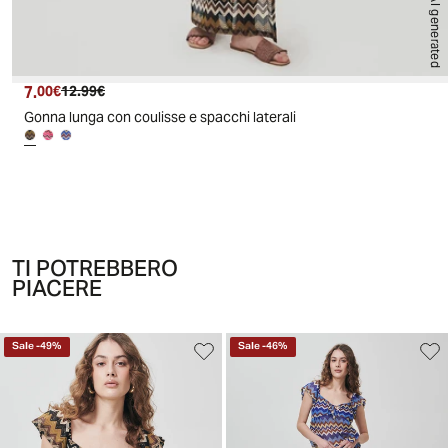
AI generated
7.
Prezzo attuale
Prezzo originale
00€
12.99€
Gonna lunga con coulisse e spacchi laterali
TI POTREBBERO
PIACERE
Sale
-
49
%
Sale
-
46
%