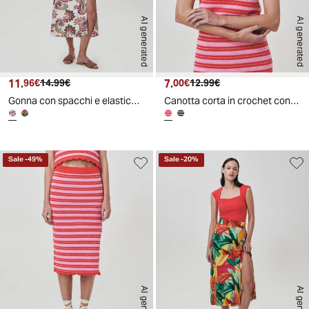
AI generated
AI generated
11.
Prezzo attuale
Prezzo originale
7.
Prezzo attuale
Prezzo originale
96€
14.99€
00€
12.99€
Gonna con spacchi e elastico in vita
Canotta corta in crochet con scollo a V
Sale
-
49
%
Sale
-
20
%