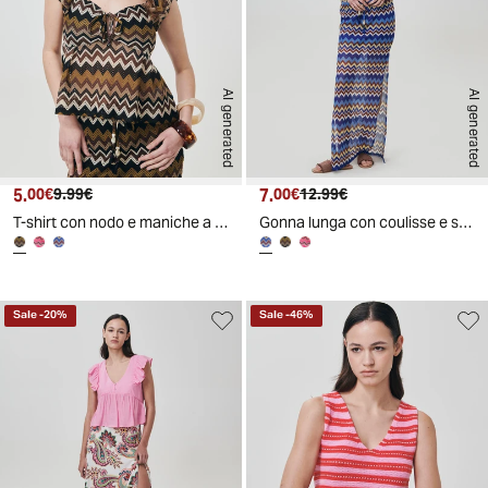
AI generated
AI generated
5.
Prezzo attuale
Prezzo originale
7.
Prezzo attuale
Prezzo originale
00€
9.99€
00€
12.99€
T-shirt con nodo e maniche a volant
Gonna lunga con coulisse e spacchi laterali
Sale
-
20
%
Sale
-
46
%