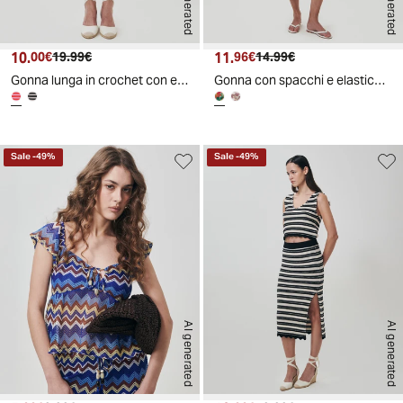
AI generated
AI generated
10.
Prezzo attuale
Prezzo originale
11.
Prezzo attuale
Prezzo originale
00€
19.99€
96€
14.99€
Gonna lunga in crochet con elastico e spacco
Gonna con spacchi e elastico in vita
Sale
-
49
%
Sale
-
49
%
AI generated
AI generated