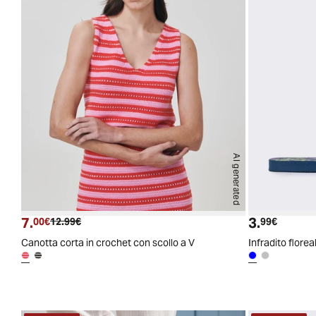
AI generated
7.
3.
Prezzo attuale
Prezzo originale
Prezzo a
00€
12.99€
99€
Canotta corta in crochet con scollo a V
Infradito floreal