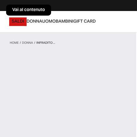
Vai al contenuto
Vai al contenuto
SALDI
DONNA
UOMO
BAMBINI
GIFT CARD
HOME
/
DONNA
/
INFRADITO ...