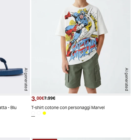
AI generated
AI generated
3.
Prezzo attuale
Prezzo originale
00€
7.99€
tta - Blu
T-shirt cotone con personaggi Marvel