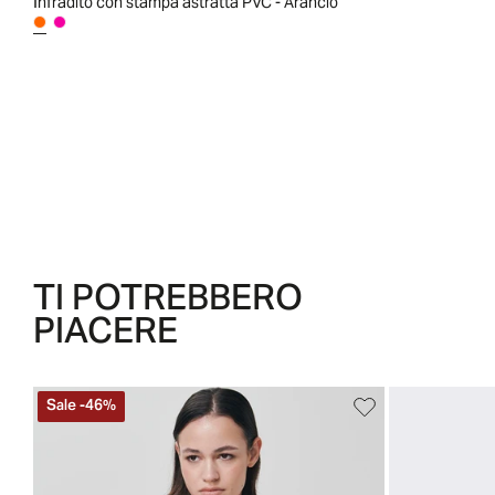
Infradito con stampa astratta PVC - Arancio
TI POTREBBERO
PIACERE
Sale
-
46
%