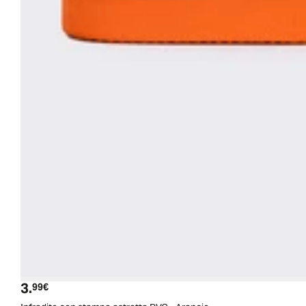
3.
Prezzo attuale
99€