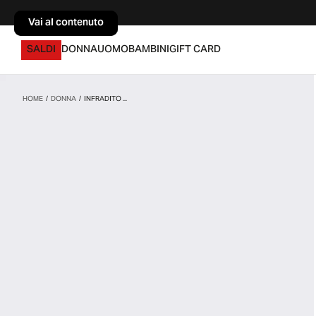
Vai al contenuto
Vai al contenuto
SALDI
DONNA
UOMO
BAMBINI
GIFT CARD
HOME
/
DONNA
/
INFRADITO ...