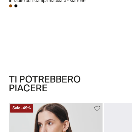
Infradito con stampa maculata - Marrone
TI POTREBBERO
PIACERE
Sale
-
49
%