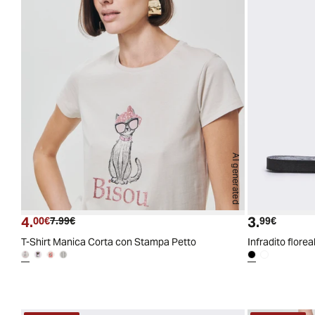
AI generated
4.
3.
Prezzo attuale
Prezzo originale
Prezzo a
00€
7.99€
99€
T-Shirt Manica Corta con Stampa Petto
Infradito florea