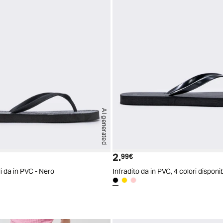
AI generated
2.
ttuale
Prezzo attuale
99€
li da in PVC - Nero
Infradito da in PVC, 4 colori disponib