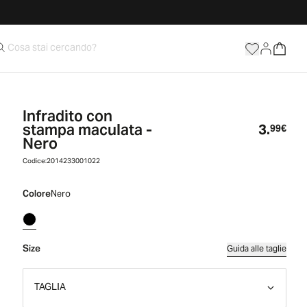
Infradito con
stampa maculata -
3.
Prez
99€
Nero
Codice:
2014233001022
Colore
Nero
Size
Guida alle taglie
TAGLIA