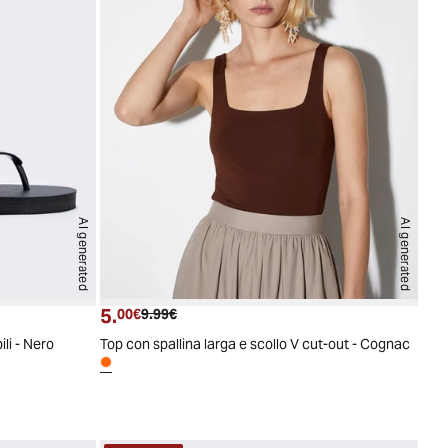
AI generated
AI generated
5.
Prezzo attuale
Prezzo originale
00€
9.99€
ili - Nero
Top con spallina larga e scollo V cut-out - Cognac