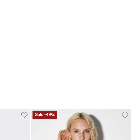
Sale
-
49
%