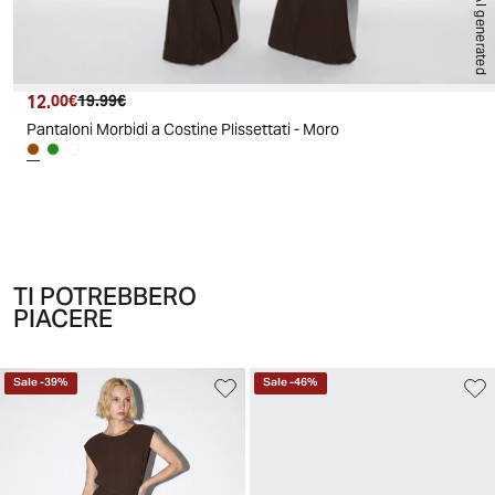
AI generated
12.
Prezzo attuale
Prezzo originale
00€
19.99€
Pantaloni Morbidi a Costine Plissettati - Moro
TI POTREBBERO
PIACERE
Sale
-
39
%
Sale
-
46
%