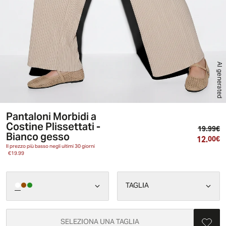
AI generated
Pantaloni Morbidi a
Costine Plissettati -
Pr
19.99€
Bianco gesso
12.
Pr
00€
Il prezzo più basso negli ultimi 30 giorni
€19.99
TAGLIA
SELEZIONA UNA TAGLIA