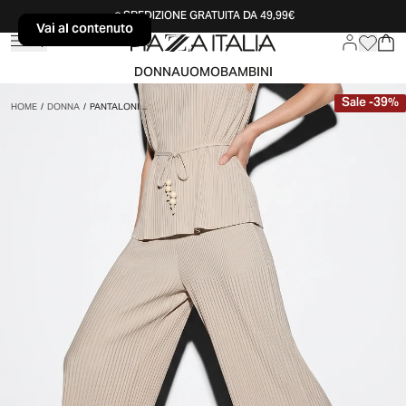
SPEDIZIONE GRATUITA DA 49,99€
Vai al contenuto
Vai al contenuto
DONNA
UOMO
BAMBINI
Sale
-
39
%
HOME
/
DONNA
/
PANTALONI ...