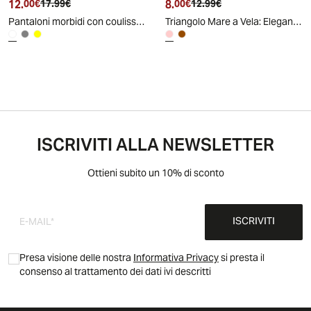
12.
Prezzo attuale
Prezzo originale
8.
Prezzo attuale
Prezzo originale
00€
17.99€
00€
12.99€
Pantaloni morbidi con coulisse in vita - Bianco
Triangolo Mare a Vela: Eleganza Nautica - Rosa
ISCRIVITI ALLA NEWSLETTER
Ottieni subito un 10% di sconto
ISCRIVITI
Presa visione delle nostra
Informativa Privacy
si presta il
consenso al trattamento dei dati ivi descritti