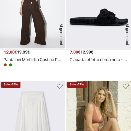
AI generated
AI generated
12.
Prezzo attuale
Prezzo originale
7.
Prezzo attuale
Prezzo originale
00€
19.99€
00€
12.99€
Pantaloni Morbidi a Costine Plissettati - Moro
Ciabatta effetto corda nera - Nero
Sale
-
29
%
Sale
-
27
%