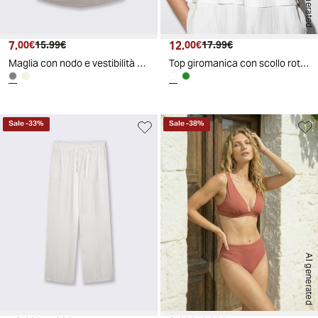
AI generated
7.
Prezzo attuale
Prezzo originale
12.
Prezzo attuale
Prezzo originale
00€
15.99€
00€
17.99€
Maglia con nodo e vestibilità comoda - Grigio fango
Top giromanica con scollo rotondo e balze - Bianco
Sale
-
33
%
Sale
-
38
%
AI generated