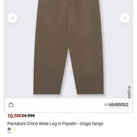
AI generated
44
46
48
50
52
10.
Prezzo attuale
Prezzo originale
00€
24.99€
Pantaloni Chino Wide Leg in Popelin - Grigio fango