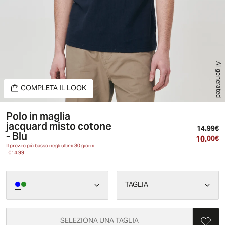
AI generated
COMPLETA IL LOOK
Polo in maglia
jacquard misto cotone
Pr
14.99€
- Blu
10.
Pr
00€
Il prezzo più basso negli ultimi 30 giorni
€14.99
TAGLIA
SELEZIONA UNA TAGLIA