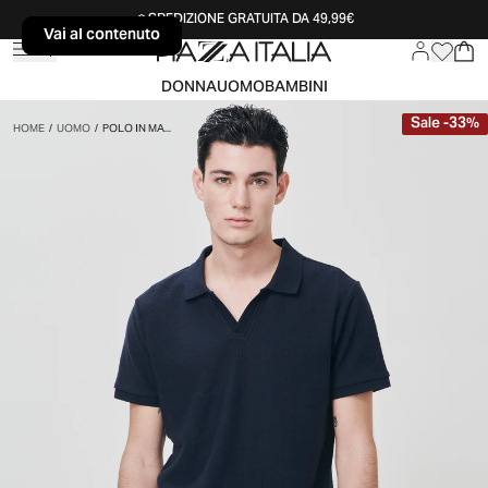
SPEDIZIONE GRATUITA DA 49,99€
Vai al contenuto
Vai al contenuto
DONNA
UOMO
BAMBINI
Sale
-
33
%
HOME
/
UOMO
/
POLO IN MA...