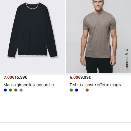
AI generated
7.
Prezzo attuale
Prezzo originale
5.
Prezzo attuale
Prezzo originale
00€
15.99€
00€
9.99€
Maglia girocollo jacquard in misto cotone - Blu
T-shirt a coste effetto maglia girocollo - Verde kaki