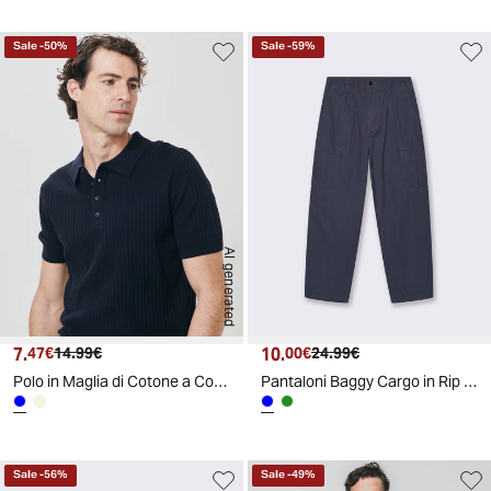
Sale
-
50
%
Sale
-
59
%
AI generated
7.
Prezzo attuale
Prezzo originale
10.
Prezzo attuale
Prezzo originale
47€
14.99€
00€
24.99€
Polo in Maglia di Cotone a Coste - Blu
Pantaloni Baggy Cargo in Rip Stop Cotone - Avion
Sale
-
56
%
Sale
-
49
%