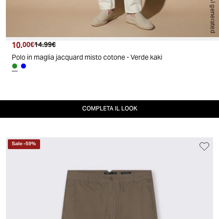
AI generated
10.
Prezzo attuale
Prezzo originale
00€
14.99€
Polo in maglia jacquard misto cotone - Verde kaki
COMPLETA IL LOOK
Sale
-
59
%