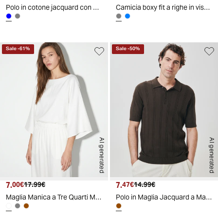
Polo in cotone jacquard con colletto - Blu
Camicia boxy fit a righe in viscosa - Grigio fango
Sale
-
61
%
Sale
-
50
%
AI generated
AI generated
7.
Prezzo attuale
Prezzo originale
7.
Prezzo attuale
Prezzo originale
00€
17.99€
47€
14.99€
Maglia Manica a Tre Quarti Morbida - Bianco
Polo in Maglia Jacquard a Maniche Corte - Moro