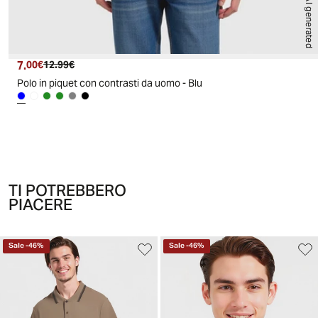
AI generated
7.
Prezzo attuale
Prezzo originale
00€
12.99€
Polo in piquet con contrasti da uomo - Blu
TI POTREBBERO
PIACERE
Sale
-
46
%
Sale
-
46
%