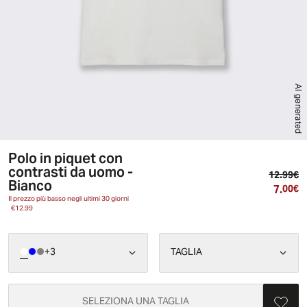
AI generated
Polo in piquet con
contrasti da uomo -
Pr
12.99€
Bianco
7.
Pr
00€
Il prezzo più basso negli ultimi 30 giorni
€12.99
+
3
TAGLIA
SELEZIONA UNA TAGLIA