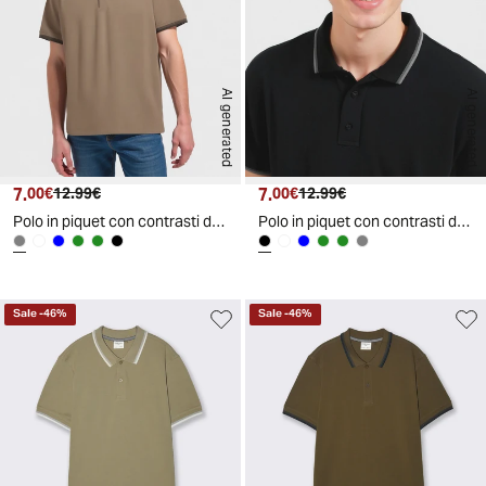
AI generated
AI generated
7.
Prezzo attuale
Prezzo originale
7.
Prezzo attuale
Prezzo originale
00€
12.99€
00€
12.99€
Polo in piquet con contrasti da uomo - Grigio tortora
Polo in piquet con contrasti da uomo - Nero
Sale
-
46
%
Sale
-
46
%