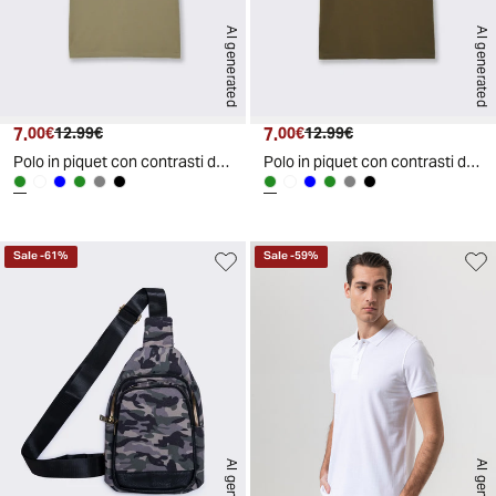
AI generated
AI generated
7.
Prezzo attuale
Prezzo originale
7.
Prezzo attuale
Prezzo originale
00€
12.99€
00€
12.99€
Polo in piquet con contrasti da uomo - Verde salvia
Polo in piquet con contrasti da uomo - Verde kaki
Sale
-
61
%
Sale
-
59
%