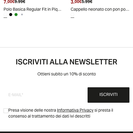
7.
Prezzo attuale
Prezzo originale
3.
Prezzo attuale
Prezzo originale
00€
9.99€
00€
5.99€
Polo Basica Regular Fit in Piquet - Bianco
Cappello neonato con pon pon - Bianco sporco
+
ISCRIVITI ALLA NEWSLETTER
Ottieni subito un 10% di sconto
ISCRIVITI
Presa visione delle nostra
Informativa Privacy
si presta il
consenso al trattamento dei dati ivi descritti