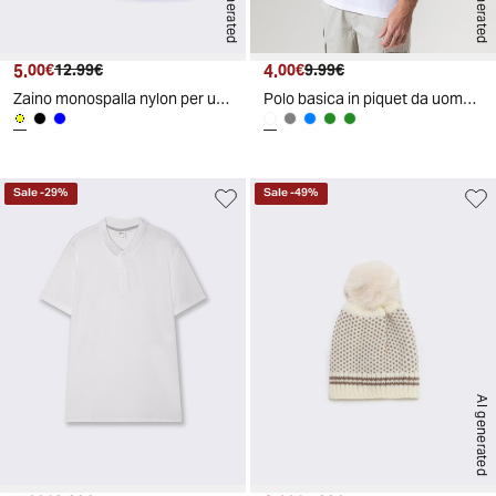
AI generated
AI generated
5.
Prezzo attuale
Prezzo originale
4.
Prezzo attuale
Prezzo originale
00€
12.99€
00€
9.99€
Zaino monospalla nylon per uomo - Verde mimetico
Polo basica in piquet da uomo - Bianco
Sale
-
29
%
Sale
-
49
%
AI generated