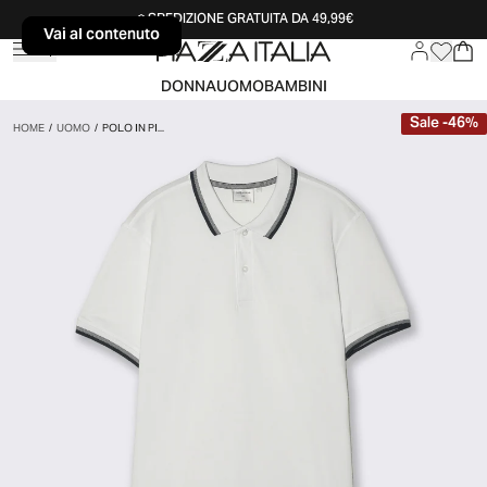
SPEDIZIONE GRATUITA DA 49,99€
Vai al contenuto
Vai al contenuto
DONNA
UOMO
BAMBINI
Sale
-
46
%
HOME
/
UOMO
/
POLO IN PI...