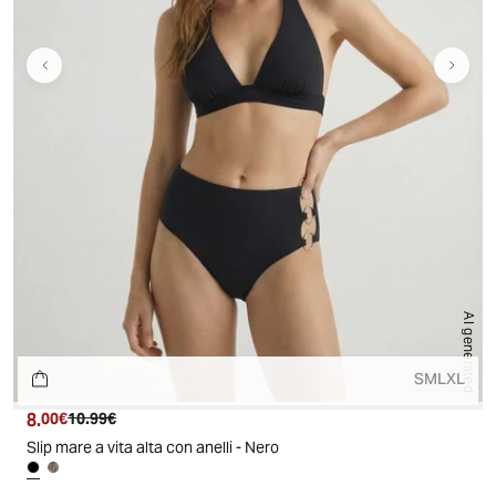
AI generated
S
M
L
XL
8.
Prezzo attuale
Prezzo originale
00€
10.99€
Slip mare a vita alta con anelli - Nero