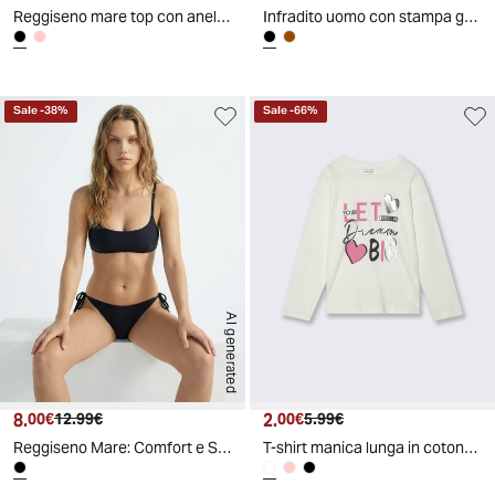
Reggiseno mare top con anelli per donne - Nero
Infradito uomo con stampa geometrica - Nero
Sale
-
38
%
Sale
-
66
%
AI generated
8.
Prezzo attuale
Prezzo originale
2.
Prezzo attuale
Prezzo originale
00€
12.99€
00€
5.99€
Reggiseno Mare: Comfort e Stile al Sole - Nero
T-shirt manica lunga in cotone per bambina - Bianco latte