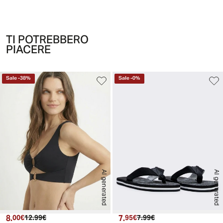
TI POTREBBERO
PIACERE
Sale
-
38
%
Sale
-
0
%
AI generated
AI generated
8.
Prezzo attuale
Prezzo originale
7.
Prezzo attuale
Prezzo originale
00€
12.99€
95€
7.99€