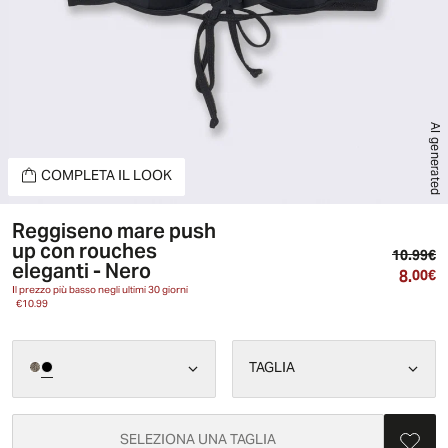
AI generated
COMPLETA IL LOOK
Reggiseno mare push
up con rouches
Pr
10.99€
eleganti - Nero
8.
Pr
00€
Il prezzo più basso negli ultimi 30 giorni
€10.99
TAGLIA
SELEZIONA UNA TAGLIA