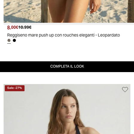
AI generated
8.
Prezzo attuale
Prezzo originale
00€
10.99€
Reggiseno mare push up con rouches eleganti - Leopardato
COMPLETA IL LOOK
Sale
-
27
%