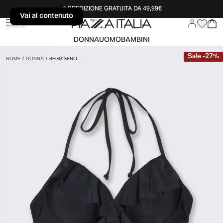
SPEDIZIONE GRATUITA DA 49,99€
Vai al contenuto
Vai al contenuto
DONNA
UOMO
BAMBINI
Sale
-
27
%
HOME
/
DONNA
/
REGGISENO ...