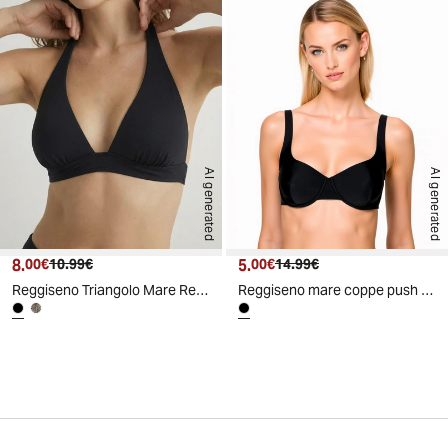
AI generated
AI generated
8.
Prezzo attuale
Prezzo originale
5.
Prezzo attuale
Prezzo originale
00€
10.99€
00€
14.99€
Reggiseno Triangolo Mare Regolabile - Nero
Reggiseno mare coppe push up - Nero