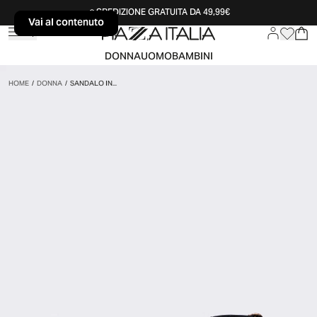
SPEDIZIONE GRATUITA DA 49,99€
Vai al contenuto
Vai al contenuto
DONNA
UOMO
BAMBINI
HOME
/
DONNA
/
SANDALO IN...