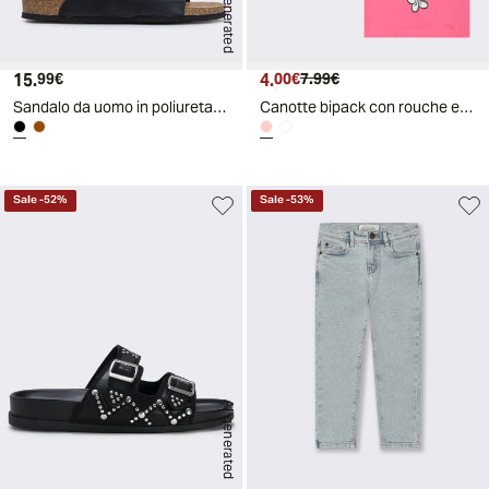
AI generated
15.
Prezzo attuale
4.
Prezzo attuale
Prezzo originale
99€
00€
7.99€
Sandalo da uomo in poliuretano con fasce - Nero
Canotte bipack con rouche e stampe - Rosa
Sale
-
52
%
Sale
-
53
%
AI generated