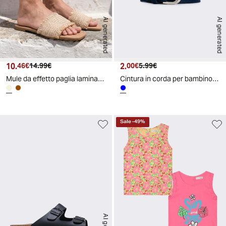
AI generated
AI generated
10.
Prezzo attuale
Prezzo originale
2.
Prezzo attuale
Prezzo originale
46€
14.99€
00€
5.99€
Mule da effetto paglia laminata - Beige
Cintura in corda per bambino - Blu
Sale
-
49
%