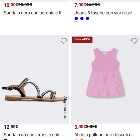
10.
Prezzo attuale
Prezzo originale
7.
Prezzo attuale
Prezzo originale
00€
20.99€
00€
14.99€
Sandalo nero con borchie e fibbia doppia - Nero
Jeans 5 tasche con vita regolabile - Denim chiaro
Sale
-
49
%
AI generated
12.
Prezzo attuale
5.
Prezzo attuale
Prezzo originale
99€
00€
9.99€
Sandalo da con strass e colori trendy - Nero
Abito a palloncino in tessuti combinati - Rosa