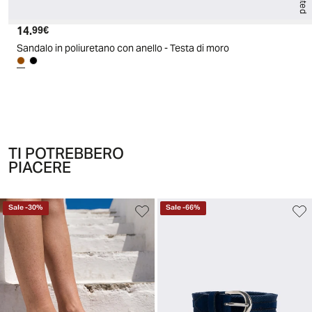
14.
Prezzo attuale
99€
Sandalo in poliuretano con anello - Testa di moro
TI POTREBBERO
PIACERE
Sale
-
30
%
Sale
-
66
%