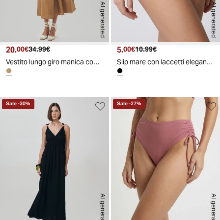
AI generated
AI generated
20.
Prezzo attuale
Prezzo originale
5.
Prezzo attuale
Prezzo originale
00€
34.99€
00€
10.99€
Vestito lungo giro manica con cintura - Cammello
Slip mare con laccetti eleganti - Nero
Sale
-
30
%
Sale
-
27
%
AI generated
AI generated