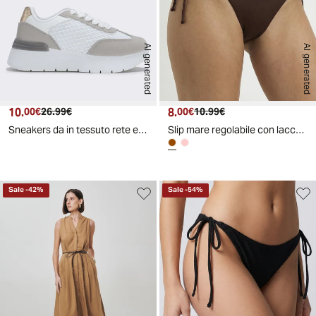
AI generated
AI generated
10.
Prezzo attuale
Prezzo originale
8.
Prezzo attuale
Prezzo originale
00€
26.99€
00€
10.99€
Sneakers da in tessuto rete effetto - Bianco
Slip mare regolabile con laccetti - Moro
Sale
-
42
%
Sale
-
54
%