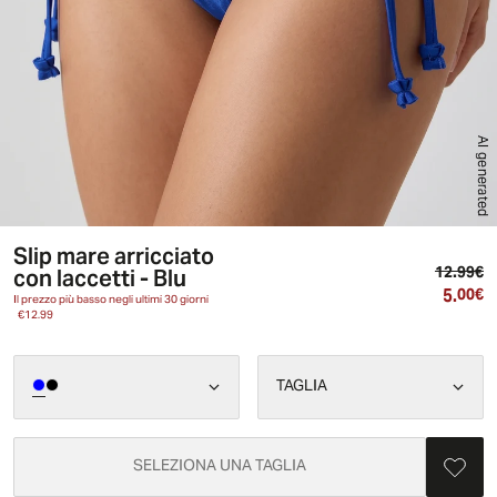
AI generated
Slip mare arricciato
Pr
con laccetti - Blu
12.99€
5.
Pr
00€
Il prezzo più basso negli ultimi 30 giorni
€12.99
TAGLIA
SELEZIONA UNA TAGLIA