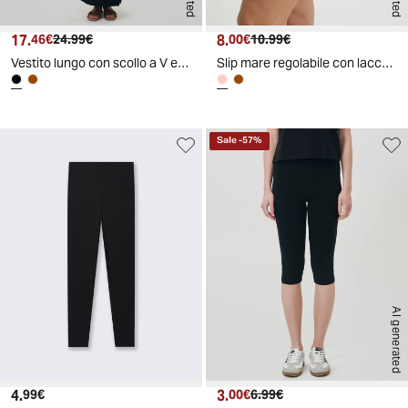
17.
Prezzo attuale
Prezzo originale
8.
Prezzo attuale
Prezzo originale
46€
24.99€
00€
10.99€
Vestito lungo con scollo a V e arricciato - Nero
Slip mare regolabile con laccetti - Rosa
Sale
-
57
%
AI generated
4.
Prezzo attuale
3.
Prezzo attuale
Prezzo originale
99€
00€
6.99€