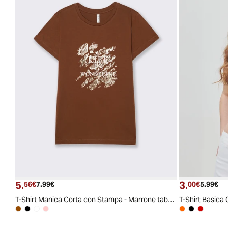
5.
3.
Prezzo attuale
Prezzo originale
Prezzo a
Pre
56€
7.99€
00€
5.99€
T-Shirt Manica Corta con Stampa - Marrone tabacco
T-Shirt Basica