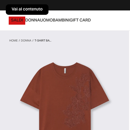
Vai al contenuto
Vai al contenuto
SALDI
DONNA
UOMO
BAMBINI
GIFT CARD
HOME
/
DONNA
/
T-SHIRT BA...