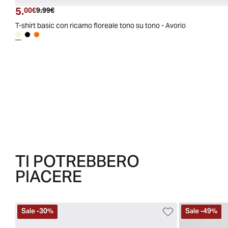
5.
Prezzo attuale
Prezzo originale
00€
9.99€
T-shirt basic con ricamo floreale tono su tono - Avorio
TI POTREBBERO
PIACERE
Sale
-
30
%
Sale
-
49
%