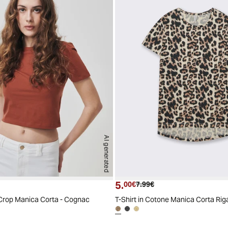
AI generated
5.
ttuale
zzo originale
Prezzo attuale
Prezzo originale
00€
7.99€
 Crop Manica Corta - Cognac
T-Shirt in Cotone Manica Corta Rig