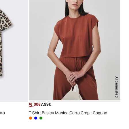
AI generated
5.
Prezzo attuale
Prezzo originale
00€
7.99€
ata
T-Shirt Basica Manica Corta Crop - Cognac