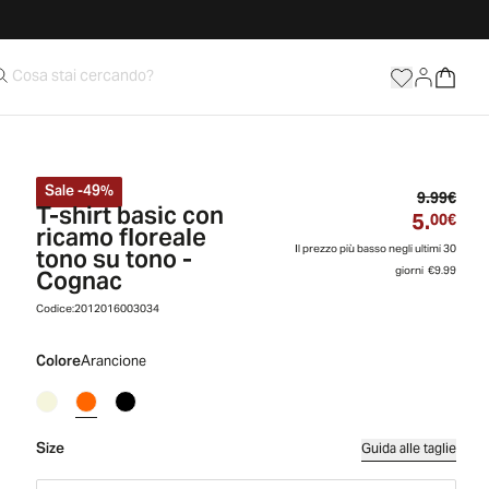
Sale
-
49
%
Prez
9.99€
T-shirt basic con
5.
Prez
00€
ricamo floreale
tono su tono -
Il prezzo più basso negli ultimi 30
Cognac
giorni
€9.99
Codice:
2012016003034
Colore
Arancione
Size
Guida alle taglie