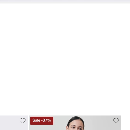
Sale
-
37
%