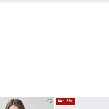
Sale
-
37
%