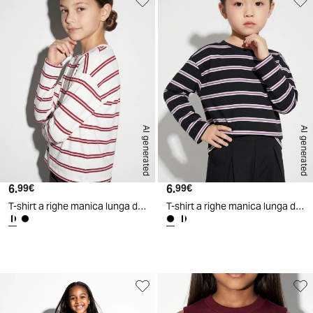
AI generated
AI generated
6.
Prezzo attuale
6.
Prezzo attuale
99€
99€
T-shirt a righe manica lunga da bambina - Righe
T-shirt a righe manica lunga da bambina - Nero
d
A
I
g
e
n
e
r
a
t
e