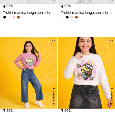
4.
Prezzo attuale
4.
Prezzo attuale
99€
99€
T-shirt manica lunga con orlo ondulato - Nero
T-shirt manica lunga con orlo ondulato - Bianco latte
AI generated
AI generated
7.
Prezzo attuale
7.
Prezzo attuale
99€
99€