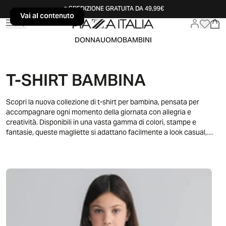
SPEDIZIONE GRATUITA DA 49,99€
Vai al contenuto
Vai al contenuto
DONNA
UOMO
BAMBINI
T-SHIRT BAMBINA
Scopri la nuova collezione di t-shirt per bambina, pensata per
accompagnare ogni momento della giornata con allegria e
creatività. Disponibili in una vasta gamma di colori, stampe e
fantasie, queste magliette si adattano facilmente a look casual,
sportivi o più ricercati. Ideali per tutte le stagioni, sono perfette da
abbinare a jeans, gonne o pantaloncini. Esplora i modelli a manica
corta, lunga o con dettagli originali: ogni t-shirt è pensata per offrire
libertà di movimento e uno stile sempre attuale.