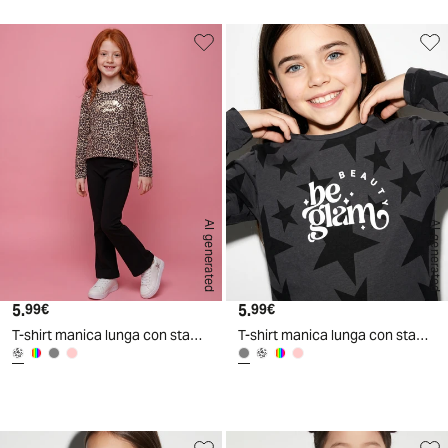
AI generated
AI generated
5.
Prezzo attuale
5.
Prezzo attuale
99€
99€
T-shirt manica lunga con stampa lucida - Leopardato
T-shirt manica lunga con stampa lucida - Grigio piombo
d
A
I
g
e
n
e
r
a
t
e