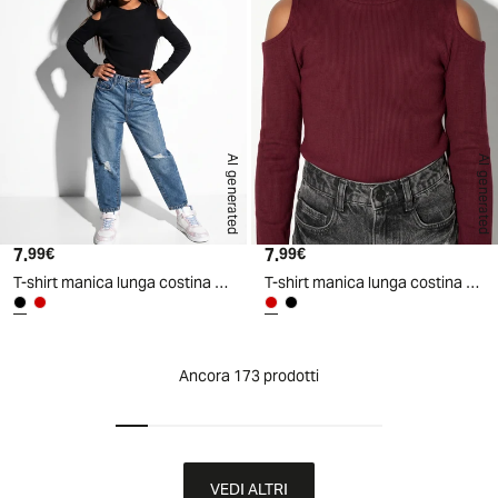
AI generated
AI generated
7.
Prezzo attuale
7.
Prezzo attuale
99€
99€
T-shirt manica lunga costina bambina - Nero
T-shirt manica lunga costina bambina - Bordeaux
Ancora 173 prodotti
VEDI ALTRI