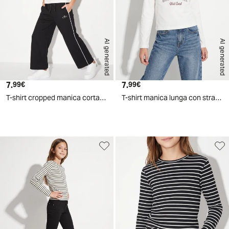
AI generated
AI generated
7.
Prezzo attuale
7.
Prezzo attuale
99€
99€
T-shirt cropped manica corta girocollo - Bianco
T-shirt manica lunga con strass e stampa - Bianco latte
d
A
I
g
e
n
e
r
a
t
e