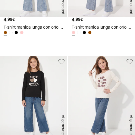
AI generated
AI generated
4.
Prezzo attuale
4.
Prezzo attuale
99€
99€
T-shirt manica lunga con orlo ondulato - Marrone cioccolato
T-shirt manica lunga con orlo ondulato - Rosa polvere
d
A
I
g
e
n
e
r
a
t
e
AI generated
AI generated