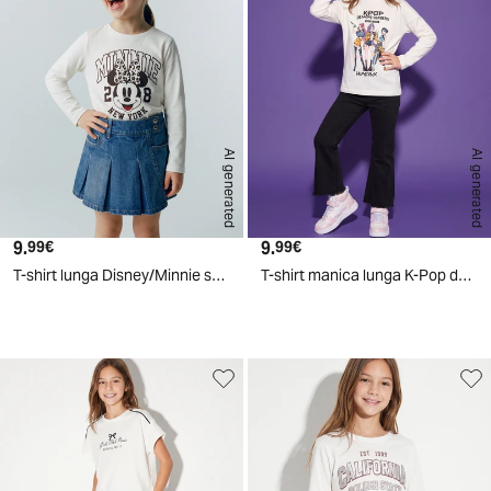
AI generated
AI generated
9.
Prezzo attuale
9.
Prezzo attuale
99€
99€
T-shirt lunga Disney/Minnie stile college - Bianco
T-shirt manica lunga K-Pop demon hunters - Bianco
d
A
I
g
e
n
e
r
a
t
e