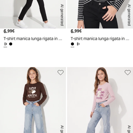
AI generated
AI generated
6.
Prezzo attuale
6.
Prezzo attuale
99€
99€
T-shirt manica lunga rigata in cotone - Righe
T-shirt manica lunga rigata in cotone - Nero-bianco
d
A
I
g
e
n
e
r
a
t
e