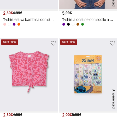
2.
Prezzo attuale
Prezzo originale
5.
Prezzo attuale
50€
4.99€
99€
T-shirt estiva bambina con stampa colorata - Rosa candy
T-shirt a costine con scollo a V - Viola prugna
Sale
-
49
%
Sale
-
49
%
AI generated
2.
Prezzo attuale
Prezzo originale
2.
Prezzo attuale
Prezzo originale
50€
4.99€
00€
3.99€