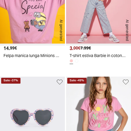
AI generated
AI generated
14.
Prezzo attuale
3.
Prezzo attuale
Prezzo originale
99€
00€
7.99€
Felpa manica lunga Minions con stampa - Rosa
T-shirt estiva Barbie in cotone glamour - Rosa
Sale
-
37
%
Sale
-
49
%