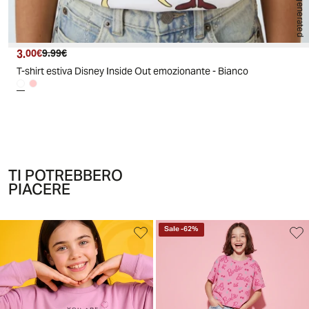
AI generated
3.
Prezzo attuale
Prezzo originale
00€
9.99€
T-shirt estiva Disney Inside Out emozionante - Bianco
TI POTREBBERO
PIACERE
Sale
-
62
%