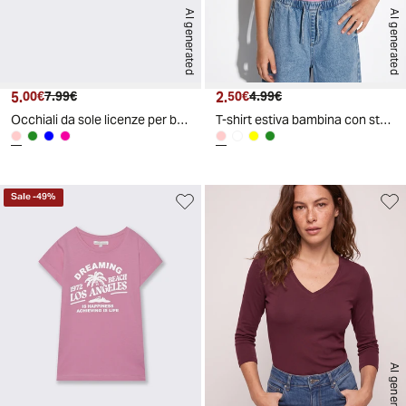
AI generated
AI generated
5.
Prezzo attuale
Prezzo originale
2.
Prezzo attuale
Prezzo originale
00€
7.99€
50€
4.99€
Occhiali da sole licenze per bambine - Rosa
T-shirt estiva bambina con stampa lucida - Rosa
Sale
-
49
%
AI generated