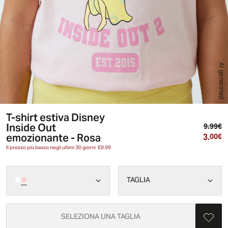
AI generated
T-shirt estiva Disney
Inside Out
Pr
9.99€
emozionante - Rosa
3.
Pr
00€
Il prezzo più basso negli ultimi 30 giorni
€9.99
TAGLIA
SELEZIONA UNA TAGLIA