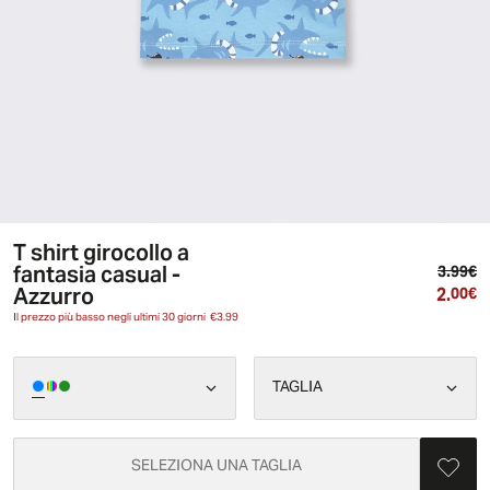
T shirt girocollo a
fantasia casual -
Pr
3.99€
Azzurro
2.
Pr
00€
Il prezzo più basso negli ultimi 30 giorni
€3.99
TAGLIA
SELEZIONA UNA TAGLIA