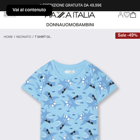
SPEDIZIONE GRATUITA DA 49,99€
Vai al contenuto
Vai al contenuto
DONNA
UOMO
BAMBINI
Sale
-
49
%
HOME
/
NEONATO
/
T SHIRT GI...