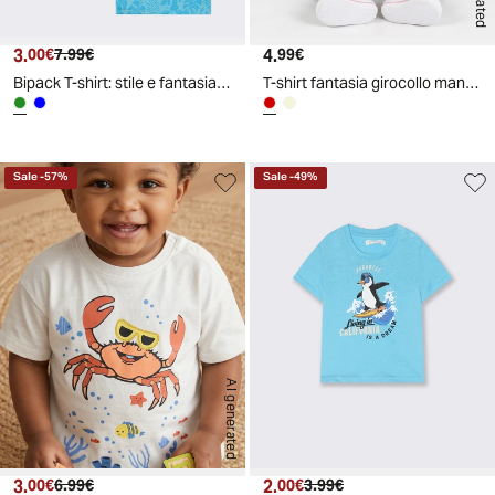
3.
Prezzo attuale
Prezzo originale
4.
Prezzo attuale
00€
7.99€
99€
Bipack T-shirt: stile e fantasia quotidiana - Verde
T-shirt fantasia girocollo manica lunga - Bordeaux
Sale
-
57
%
Sale
-
49
%
AI generated
3.
Prezzo attuale
Prezzo originale
2.
Prezzo attuale
Prezzo originale
00€
6.99€
00€
3.99€