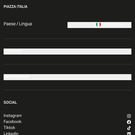
PIAZZA ITALIA
Paese / Lingua
Italia
|
Italiano
COMPANY
I nostri negozi
Azienda
INFORMAZIONI
News
Effettua il tuo reso
Comunicati Stampa
SOCIAL
Governance
Segui il tuo ordine
Sviluppo e Franchising
Instagram
Resi e rimborsi
Facebook
Sostenibilità
Metodi di spedizione
Tiktok
Dichiarazione di Accessibilità
Linkedin