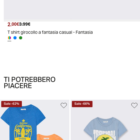
2.
Prezzo attuale
Prezzo originale
00€
3.99€
T shirt girocollo a fantasia casual - Fantasia
TI POTREBBERO
PIACERE
Sale
-
62
%
Sale
-
66
%