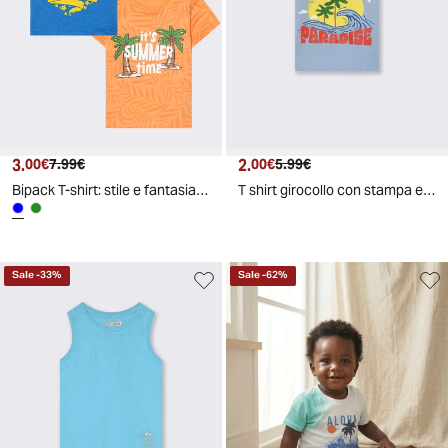
3.
Prezzo attuale
Prezzo originale
2.
Prezzo attuale
Prezzo originale
00€
7.99€
00€
5.99€
Bipack T-shirt: stile e fantasia quotidiana - Avion
T shirt girocollo con stampa e ricamo - Azzurro
Sale
-
33
%
Sale
-
62
%