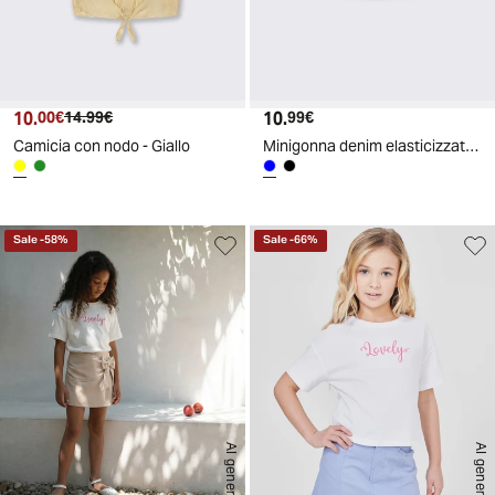
10.
Prezzo attuale
Prezzo originale
10.
Prezzo attuale
00€
14.99€
99€
Camicia con nodo - Giallo
Minigonna denim elasticizzata 5 tasche - Denim
Sale
-
58
%
Sale
-
66
%
AI generated
AI generated