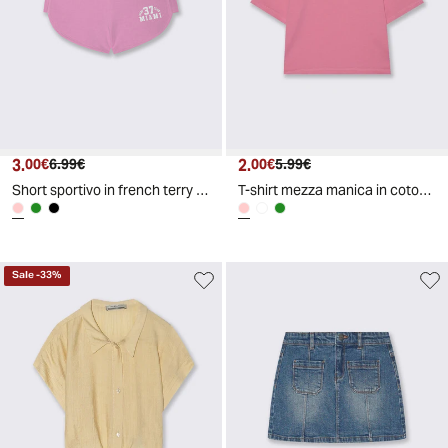
3.
Prezzo attuale
Prezzo originale
2.
Prezzo attuale
Prezzo originale
00€
6.99€
00€
5.99€
Short sportivo in french terry con stampa - Rosa
T-shirt mezza manica in cotone con ricamo - Rosa big bubble
Sale
-
33
%