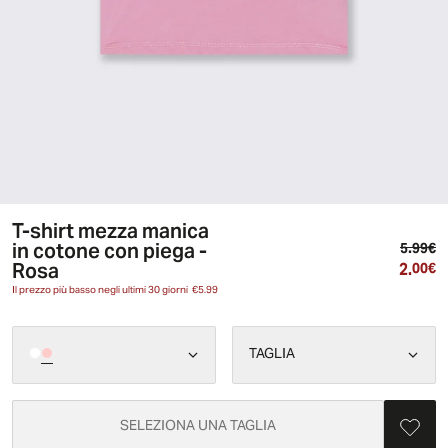
T-shirt mezza manica
in cotone con piega -
Pr
5.99€
Rosa
2.
Pr
00€
Il prezzo più basso negli ultimi 30 giorni
€5.99
TAGLIA
SELEZIONA UNA TAGLIA