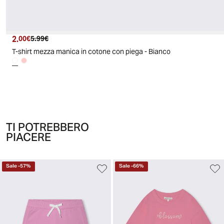
2.
Prezzo attuale
Prezzo originale
00€
5.99€
T-shirt mezza manica in cotone con piega - Bianco
TI POTREBBERO
PIACERE
Sale
-
57
%
Sale
-
66
%