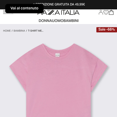
SPEDIZIONE GRATUITA DA 49,99€
Vai al contenuto
Vai al contenuto
DONNA
UOMO
BAMBINI
Sale
-
66
%
HOME
/
BAMBINA
/
T-SHIRT ME...