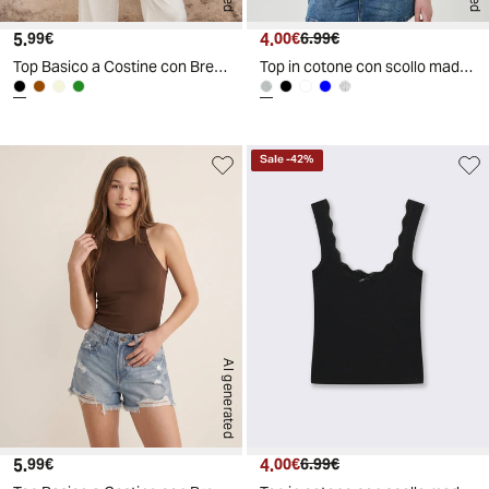
5.
Prezzo attuale
4.
Prezzo attuale
Prezzo originale
99€
00€
6.99€
Top Basico a Costine con Bretelle Slim - Nero
Top in cotone con scollo madonna e fiocco
Sale
-
42
%
AI generated
5.
Prezzo attuale
4.
Prezzo attuale
Prezzo originale
99€
00€
6.99€