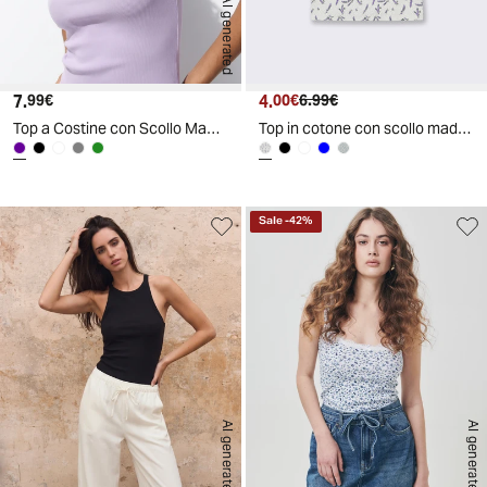
AI generated
7.
Prezzo attuale
4.
Prezzo attuale
Prezzo originale
99€
00€
6.99€
Top a Costine con Scollo Madonna - Viola lavanda
Top in cotone con scollo madonna e fiocco
Sale
-
42
%
AI generated
AI generated