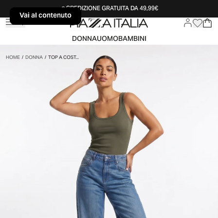
SPEDIZIONE GRATUITA DA 49,99€
Vai al contenuto
Vai al contenuto
DONNA
UOMO
BAMBINI
HOME
/
DONNA
/
TOP A COST...