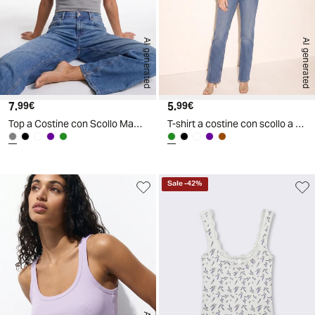
AI generated
AI generated
7.
Prezzo attuale
5.
Prezzo attuale
99€
99€
Top a Costine con Scollo Madonna - Grigio
T-shirt a costine con scollo a V - Ve.milit.
Sale
-
42
%