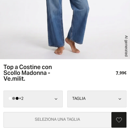
AI generated
Top a Costine con
Scollo Madonna -
7.
Pr
99€
Ve.milit.
+
2
TAGLIA
SELEZIONA UNA TAGLIA