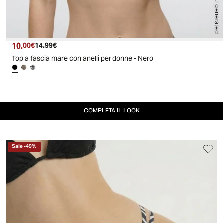
AI generated
10.
Prezzo attuale
Prezzo originale
00€
14.99€
Top a fascia mare con anelli per donne - Nero
COMPLETA IL LOOK
Sale
-
49
%