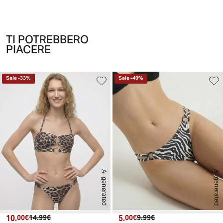
TI POTREBBERO
PIACERE
Sale
-
33
%
Sale
-
49
%
AI generated
AI generated
10.
Prezzo attuale
Prezzo originale
5.
Prezzo attuale
Prezzo originale
00€
14.99€
00€
9.99€