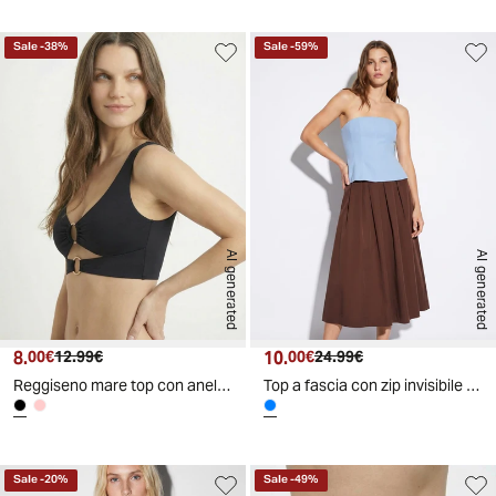
Sale
-
38
%
Sale
-
59
%
AI generated
AI generated
8.
Prezzo attuale
Prezzo originale
10.
Prezzo attuale
Prezzo originale
00€
12.99€
00€
24.99€
Reggiseno mare top con anelli per donne - Nero
Top a fascia con zip invisibile retro - Azzurro cielo
Sale
-
20
%
Sale
-
49
%