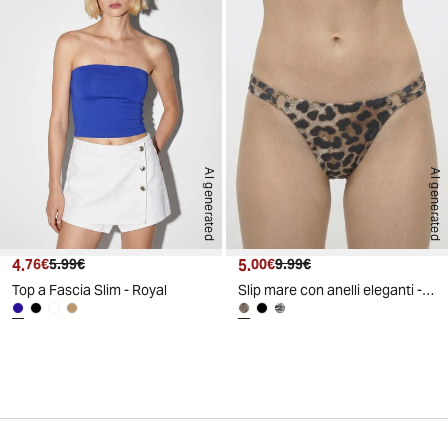
AI generated
AI generated
4.
Prezzo attuale
Prezzo originale
5.
Prezzo attuale
Prezzo originale
76€
5.99€
00€
9.99€
Top a Fascia Slim - Royal
Slip mare con anelli eleganti - Leopardato