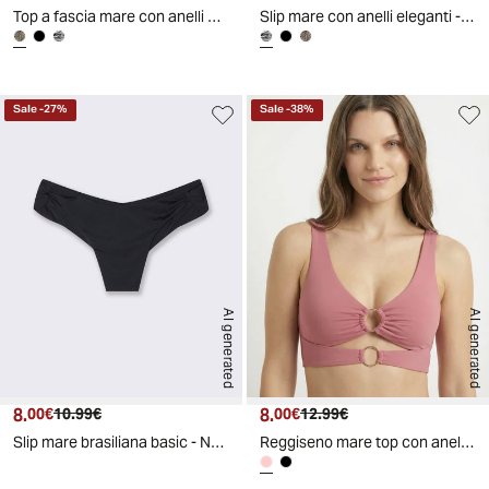
Top a fascia mare con anelli per donne - Leopardato
Slip mare con anelli eleganti - Zebrato
Sale
-
27
%
Sale
-
38
%
AI generated
AI generated
8.
Prezzo attuale
Prezzo originale
8.
Prezzo attuale
Prezzo originale
00€
10.99€
00€
12.99€
Slip mare brasiliana basic - Nero
Reggiseno mare top con anelli per donne - Rosa