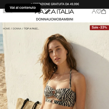
SPEDIZIONE GRATUITA DA 49,99€
Vai al contenuto
Vai al contenuto
DONNA
UOMO
BAMBINI
Sale
-
33
%
HOME
/
DONNA
/
TOP A FASC...