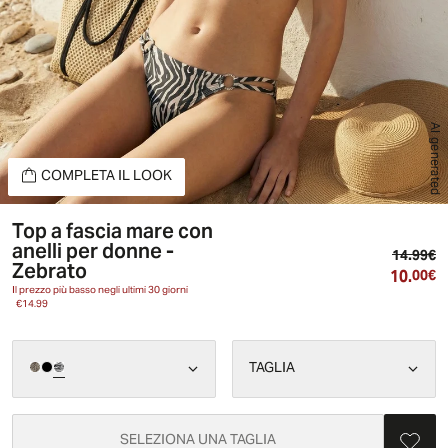
AI generated
COMPLETA IL LOOK
Top a fascia mare con
anelli per donne -
Pr
14.99€
Zebrato
10.
Pr
00€
Il prezzo più basso negli ultimi 30 giorni
€14.99
TAGLIA
SELEZIONA UNA TAGLIA