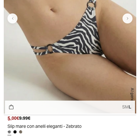
AI generated
S
M
L
5.
Prezzo attuale
Prezzo originale
00€
9.99€
Slip mare con anelli eleganti - Zebrato