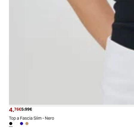
4.
Prezzo attuale
Prezzo originale
76€
5.99€
Top a Fascia Slim - Nero