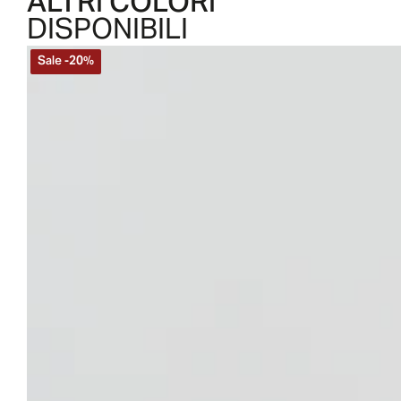
ALTRI COLORI
DISPONIBILI
Sale
-
20
%