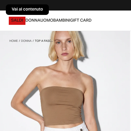
Vai al contenuto
Vai al contenuto
SALDI
DONNA
UOMO
BAMBINI
GIFT CARD
HOME
/
DONNA
/
TOP A FASC...