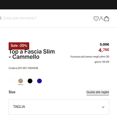
Prez
5.99€
Sale
-
20
%
4.
Top a Fascia Slim
Prez
76€
- Cammello
Il prezzo più basso negli ultimi 30
giorni
€5.99
Codice:
2012811004038
Size
Guida alle taglie
TAGLIA