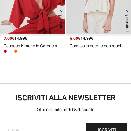
AI generated
AI generated
7.
Prezzo attuale
Prezzo originale
5.
Prezzo attuale
Prezzo originale
00€
14.99€
00€
14.99€
Casacca Kimono in Cotone con Nodo - Rosso
Camicia in cotone con rouches e smock - Beige
ISCRIVITI ALLA NEWSLETTER
Ottieni subito un 10% di sconto
ISCRIVITI