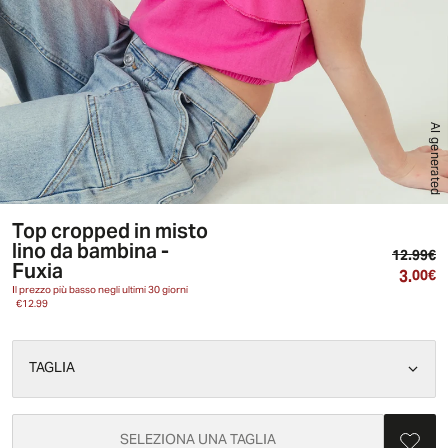
AI generated
Top cropped in misto
lino da bambina -
Pr
12.99€
Fuxia
3.
Pr
00€
Il prezzo più basso negli ultimi 30 giorni
€12.99
TAGLIA
SELEZIONA UNA TAGLIA