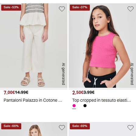
Sale
-
53
%
Sale
-
37
%
AI generated
AI generated
7.
Prezzo attuale
Prezzo originale
2.
Prezzo attuale
Prezzo originale
00€
14.99€
50€
3.99€
Pantaloni Palazzo in Cotone Estivi - Beige
Top cropped in tessuto elastico girocollo - Fuxia
Sale
-
66
%
Sale
-
69
%