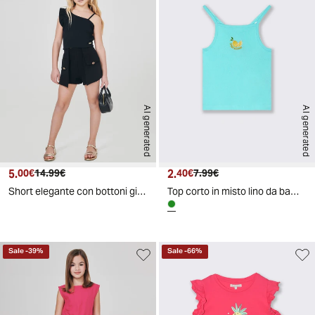
AI generated
AI generated
5.
Prezzo attuale
Prezzo originale
2.
Prezzo attuale
Prezzo originale
00€
14.99€
40€
7.99€
Short elegante con bottoni gioiello e pannelli - Nero
Top corto in misto lino da bambina - Verde acqua
Sale
-
39
%
Sale
-
66
%