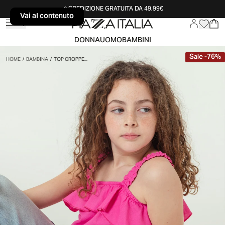
SPEDIZIONE GRATUITA DA 49,99€
Vai al contenuto
Vai al contenuto
DONNA
UOMO
BAMBINI
Sale
-
76
%
HOME
/
BAMBINA
/
TOP CROPPE...