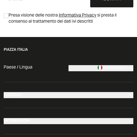
Presa visione delle nostra
Informativa Privacy
si presta il
consenso al trattamento dei dati ivi descritti
PIAZZA ITALIA
Paese / Lingua
Italia
|
Italiano
COMPANY
I nostri negozi
Azienda
INFORMAZIONI
News