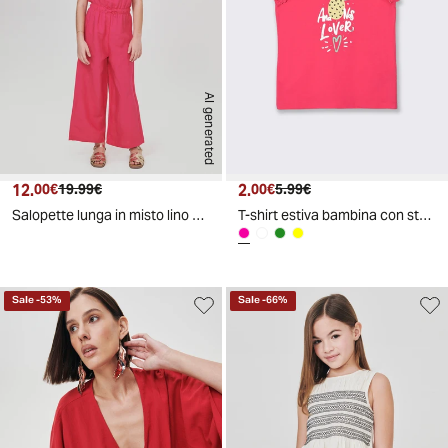
AI generated
12.
Prezzo attuale
Prezzo originale
2.
Prezzo attuale
Prezzo originale
00€
19.99€
00€
5.99€
Salopette lunga in misto lino con vita elastica - Fuxia
T-shirt estiva bambina con stampa colorata - Fuxia
Sale
-
53
%
Sale
-
66
%