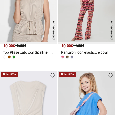
AI generated
AI generated
10.
Prezzo attuale
Prezzo originale
10.
Prezzo attuale
Prezzo originale
00€
19.99€
00€
14.99€
Top Plissettato con Spalline Imbottite - Bianco gesso
Pantaloni con elastico e coulisse
Sale
-
61
%
Sale
-
66
%