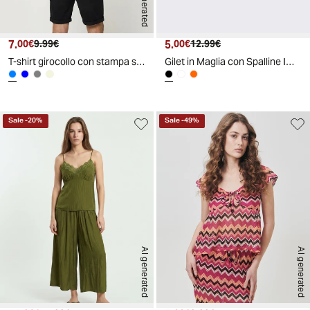
AI generated
7.
Prezzo attuale
Prezzo originale
5.
Prezzo attuale
Prezzo originale
00€
9.99€
00€
12.99€
T-shirt girocollo con stampa spray effetto - Celeste polvere
Gilet in Maglia con Spalline Imbottite - Nero
Sale
-
20
%
Sale
-
49
%
AI generated
AI generated