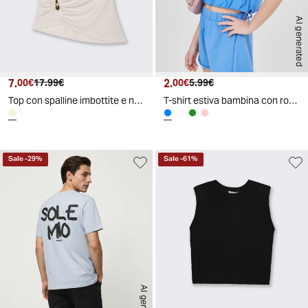
AI generated
7.
Prezzo attuale
Prezzo originale
2.
Prezzo attuale
Prezzo originale
00€
17.99€
00€
5.99€
Top con spalline imbottite e nodo fiancheggiato - Beige
T-shirt estiva bambina con rouches - Azzurro cielo
Sale
-
29
%
Sale
-
61
%