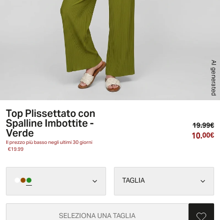
AI generated
Top Plissettato con
Spalline Imbottite -
Pr
19.99€
Verde
10.
Pr
00€
Il prezzo più basso negli ultimi 30 giorni
€19.99
TAGLIA
SELEZIONA UNA TAGLIA