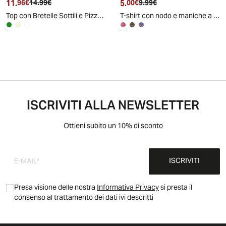
11.
Prezzo attuale
Prezzo originale
5.
Prezzo attuale
Prezzo originale
96€
14.99€
00€
9.99€
Top con Bretelle Sottili e Pizzo - Verde
T-shirt con nodo e maniche a volant
ISCRIVITI ALLA NEWSLETTER
Ottieni subito un 10% di sconto
ISCRIVITI
Presa visione delle nostra
Informativa Privacy
si presta il
consenso al trattamento dei dati ivi descritti