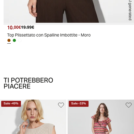
AI generated
10.
Prezzo attuale
Prezzo originale
00€
19.99€
Top Plissettato con Spalline Imbottite - Moro
TI POTREBBERO
PIACERE
Sale
-
49
%
Sale
-
33
%