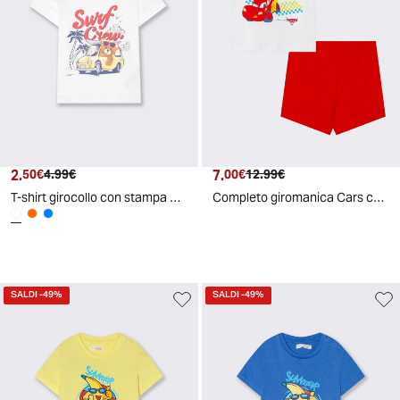
2.
Prezzo attuale
Prezzo originale
7.
Prezzo attuale
Prezzo originale
50€
4.99€
00€
12.99€
T-shirt girocollo con stampa e bottoni - Bianco
Completo giromanica Cars con bermuda corti - Bianco
SALDI
-49%
SALDI
-49%