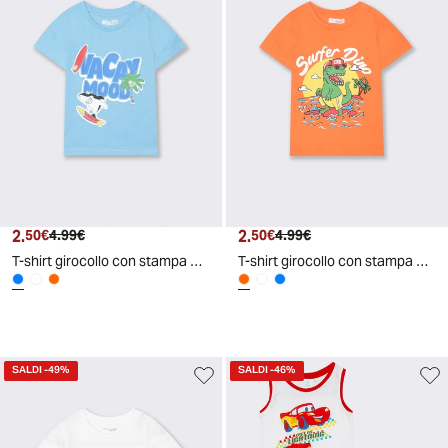
2.
Prezzo attuale
Prezzo originale
2.
Prezzo attuale
Prezzo originale
50€
4.99€
50€
4.99€
T-shirt girocollo con stampa e bottoni - Azzurro
T-shirt girocollo con stampa e bottoni - Arancio
SALDI
-49%
SALDI
-46%