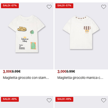
SALDI
-57%
SALDI
-57%
3.
Prezzo attuale
Prezzo originale
3.
Prezzo attuale
Prezzo originale
00€
6.99€
00€
6.99€
Maglietta girocollo con stampe e ricami - Bianco latte
Maglietta girocollo manica corta fiammata - Bianco latte
SALDI
-49%
SALDI
-49%