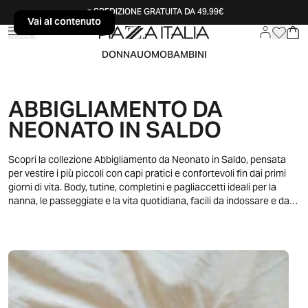
SPEDIZIONE GRATUITA DA 49,99€
Vai al contenuto
Vai al contenuto
DONNA
UOMO
BAMBINI
ABBIGLIAMENTO DA
NEONATO IN SALDO
Scopri la collezione Abbigliamento da Neonato in Saldo, pensata
per vestire i più piccoli con capi pratici e confortevoli fin dai primi
giorni di vita. Body, tutine, completini e pagliaccetti ideali per la
nanna, le passeggiate e la vita quotidiana, facili da indossare e da
abbinare. La selezione propone modelli versatili con colori delicati,
fantasie tenere e dettagli studiati per garantire libertà di
movimento, accompagnando ogni momento della giornata dei
neonati con comodità e stile senza rinunciare alla praticità.