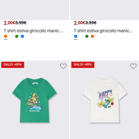
2.
Prezzo attuale
Prezzo originale
2.
Prezzo attuale
Prezzo originale
00€
3.99€
00€
3.99€
T shirt estiva girocollo manica corta - Pesca
T shirt estiva girocollo manica corta - Azzurro
SALDI
-49%
SALDI
-49%