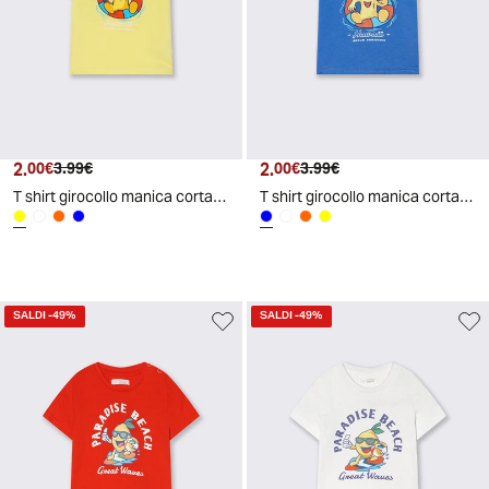
2.
Prezzo attuale
Prezzo originale
2.
Prezzo attuale
Prezzo originale
00€
3.99€
00€
3.99€
T shirt girocollo manica corta estiva - Giallo
T shirt girocollo manica corta estiva - Blu oceano
SALDI
-49%
SALDI
-49%