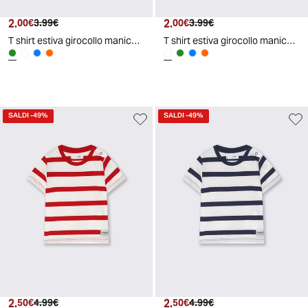
2.
Prezzo attuale
Prezzo originale
2.
Prezzo attuale
Prezzo originale
00€
3.99€
00€
3.99€
T shirt estiva girocollo manica corta - Verde mela
T shirt estiva girocollo manica corta - Bianco
SALDI
-49%
SALDI
-49%
2.
Prezzo attuale
Prezzo originale
2.
Prezzo attuale
Prezzo originale
50€
4.99€
50€
4.99€