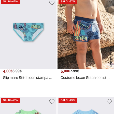
SALDI
-42%
SALDI
-37%
AI generated
4.
Prezzo attuale
Prezzo originale
5.
Prezzo attuale
Prezzo originale
00€
6.99€
00€
7.99€
Slip mare Stitch con stampa Disney - Turchese
Costume boxer Stitch con stampa Disney - Blu navy
SALDI
-49%
SALDI
-49%