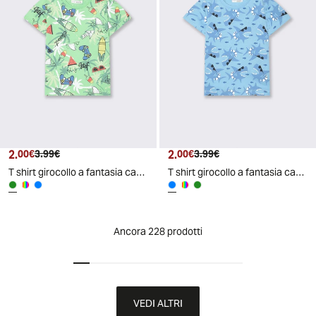
2.
Prezzo attuale
Prezzo originale
2.
Prezzo attuale
Prezzo originale
00€
3.99€
00€
3.99€
T shirt girocollo a fantasia casual - Verde prato
T shirt girocollo a fantasia casual - Azzurro
Ancora 228 prodotti
VEDI ALTRI