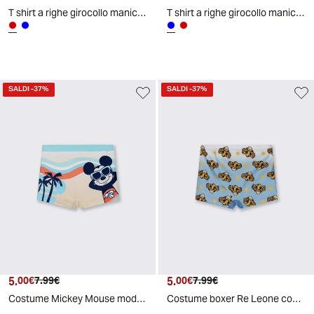
T shirt a righe girocollo manica corta - Rosso
T shirt a righe girocollo manica corta - Blu
SALDI
-37%
SALDI
-37%
5.
Prezzo attuale
Prezzo originale
5.
Prezzo attuale
Prezzo originale
00€
7.99€
00€
7.99€
Costume Mickey Mouse modello boxer estivo - Giallo
Costume boxer Re Leone con stampa Disney - Blu