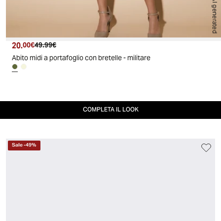
AI generated
20.
Prezzo attuale
Prezzo originale
00€
49.99€
Abito midi a portafoglio con bretelle - militare
COMPLETA IL LOOK
Sale
-
49
%