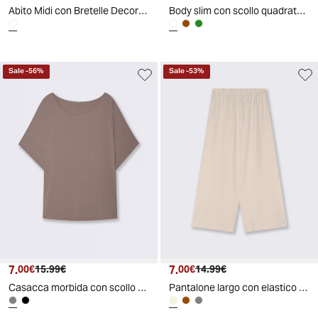
Abito Midi con Bretelle Decorate e Morbido - Bianco
Body slim con scollo quadrato elegante - Bianco latte
Sale
-
56
%
Sale
-
53
%
7.
Prezzo attuale
Prezzo originale
7.
Prezzo attuale
Prezzo originale
00€
15.99€
00€
14.99€
Casacca morbida con scollo rotondo - Grigio fango
Pantalone largo con elastico in vita - Beige