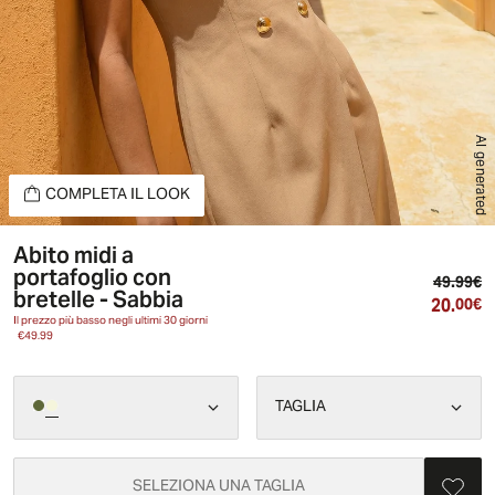
AI generated
COMPLETA IL LOOK
Abito midi a
portafoglio con
Pr
49.99€
bretelle - Sabbia
20.
Pr
00€
Il prezzo più basso negli ultimi 30 giorni
€49.99
TAGLIA
SELEZIONA UNA TAGLIA