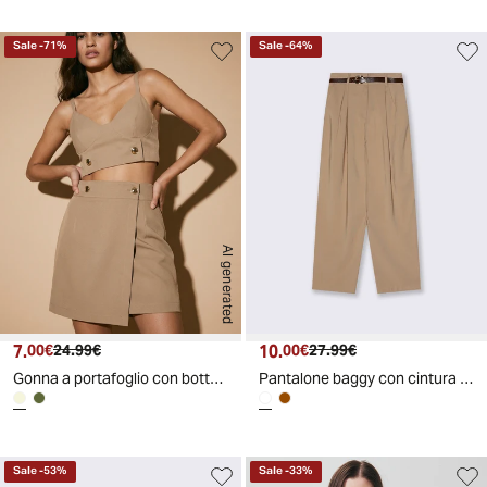
Sale
-
71
%
Sale
-
64
%
AI generated
7.
Prezzo attuale
Prezzo originale
10.
Prezzo attuale
Prezzo originale
00€
24.99€
00€
27.99€
Gonna a portafoglio con bottoni in vita - Sabbia
Pantalone baggy con cintura - Cammello
Sale
-
53
%
Sale
-
33
%