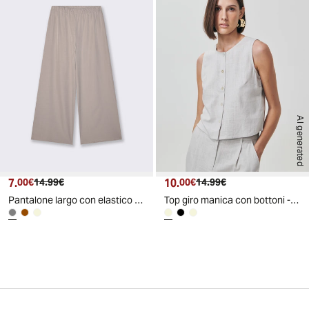
AI generated
7.
Prezzo attuale
Prezzo originale
10.
Prezzo attuale
Prezzo originale
00€
14.99€
00€
14.99€
Pantalone largo con elastico in vita - Grigio fango
Top giro manica con bottoni - Sabbia