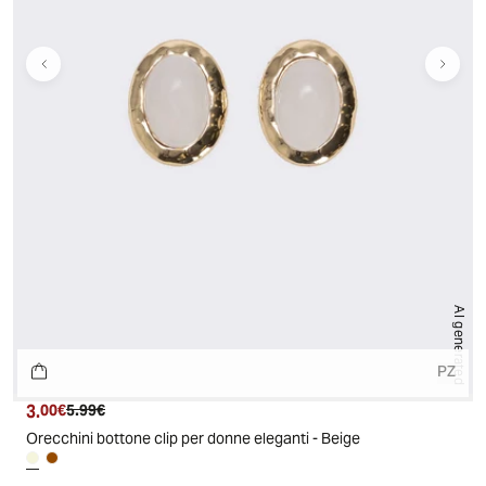
AI generated
PZ
3.
Prezzo attuale
Prezzo originale
00€
5.99€
Orecchini bottone clip per donne eleganti - Beige