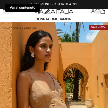
SPEDIZIONE GRATUITA DA 49,99€
Vai al contenuto
Vai al contenuto
DONNA
UOMO
BAMBINI
Sale
-
59
%
HOME
/
DONNA
/
ABITO MIDI...