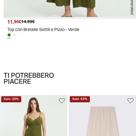
AI generated
11.
Prezzo attuale
Prezzo originale
96€
14.99€
Top con Bretelle Sottili e Pizzo - Verde
TI POTREBBERO
PIACERE
Sale
-
20
%
Sale
-
53
%