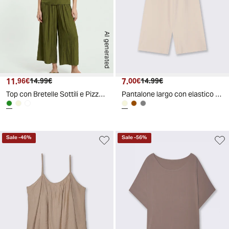
AI generated
11.
Prezzo attuale
Prezzo originale
7.
Prezzo attuale
Prezzo originale
96€
14.99€
00€
14.99€
Top con Bretelle Sottili e Pizzo - Verde
Pantalone largo con elastico in vita - Beige
Sale
-
46
%
Sale
-
56
%