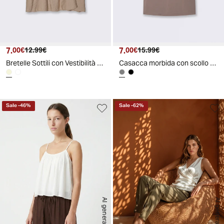
7.
Prezzo attuale
Prezzo originale
7.
Prezzo attuale
Prezzo originale
00€
12.99€
00€
15.99€
Bretelle Sottili con Vestibilità Comoda - Beige
Casacca morbida con scollo rotondo - Grigio fango
Sale
-
46
%
Sale
-
62
%
AI generated
AI generated