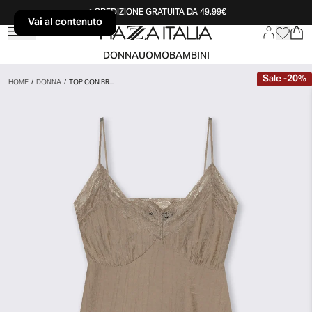
SPEDIZIONE GRATUITA DA 49,99€
Vai al contenuto
Vai al contenuto
DONNA
UOMO
BAMBINI
Sale
-
20
%
HOME
/
DONNA
/
TOP CON BR...