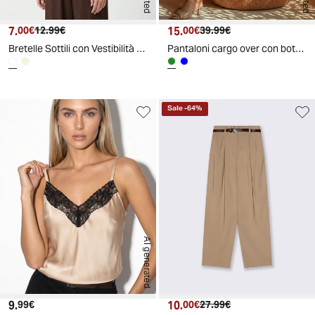
7.
Prezzo attuale
Prezzo originale
15.
Prezzo attuale
Prezzo originale
00€
12.99€
00€
39.99€
Bretelle Sottili con Vestibilità Comoda - Bianco
Pantaloni cargo over con bottoni per donna - Ve.milit.
Sale
-
64
%
AI generated
9.
Prezzo attuale
10.
Prezzo attuale
Prezzo originale
99€
00€
27.99€