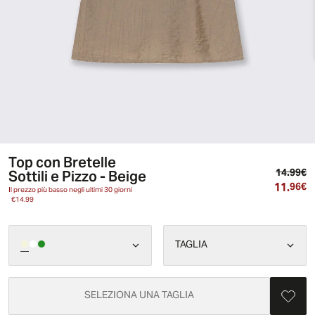
Top con Bretelle
Pr
Sottili e Pizzo - Beige
14.99€
11.
Pr
96€
Il prezzo più basso negli ultimi 30 giorni
€14.99
TAGLIA
SELEZIONA UNA TAGLIA