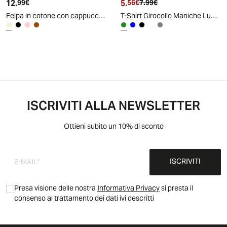
12.
Prezzo attuale
5.
Prezzo attuale
Prezzo originale
99€
56€
7.99€
Felpa in cotone con cappuccio e stampa - Beige
T-Shirt Girocollo Maniche Lunghe Cotone - Verde militare
ISCRIVITI ALLA NEWSLETTER
Ottieni subito un 10% di sconto
ISCRIVITI
Presa visione delle nostra
Informativa Privacy
si presta il
consenso al trattamento dei dati ivi descritti