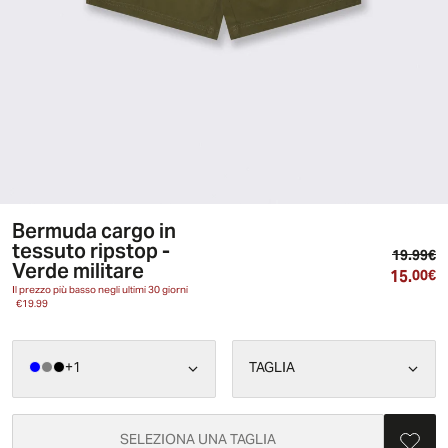
Bermuda cargo in
tessuto ripstop -
Pr
19.99€
Verde militare
15.
Pr
00€
Il prezzo più basso negli ultimi 30 giorni
€19.99
+
1
TAGLIA
SELEZIONA UNA TAGLIA