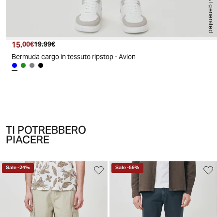
AI generated
15.
Prezzo attuale
Prezzo originale
00€
19.99€
Bermuda cargo in tessuto ripstop - Avion
TI POTREBBERO
PIACERE
Sale
-
24
%
Sale
-
59
%