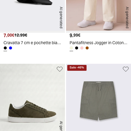
AI generated
AI generated
7.
Prezzo attuale
Prezzo originale
9.
Prezzo attuale
00€
12.99€
99€
Cravatta 7 cm e pochette bianca uomo - Nero
Pantafitness Jogger in Cotone per Bambina - Beige
Sale
-
46
%