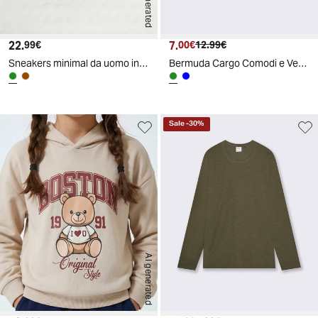
AI generated
22.
Prezzo attuale
7.
Prezzo attuale
Prezzo originale
99€
00€
12.99€
Sneakers minimal da uomo in poliuretano - Verde
Bermuda Cargo Comodi e Versatili - Verde militare
Sale
-
30
%
AI generated