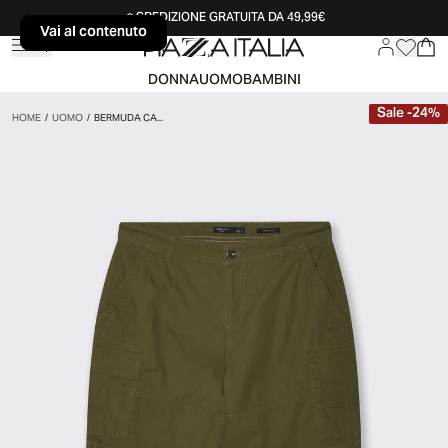
SPEDIZIONE GRATUITA DA 49,99€
Vai al contenuto
Vai al contenuto
DONNA
UOMO
BAMBINI
Sale
-
24
%
HOME
/
UOMO
/
BERMUDA CA...