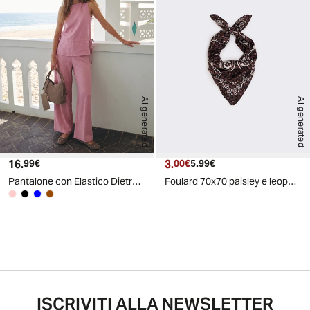
AI generated
AI generated
16.
Prezzo attuale
3.
Prezzo attuale
Prezzo originale
99€
00€
5.99€
Pantalone con Elastico Dietro - Rosa
Foulard 70x70 paisley e leopardato - Moro
ISCRIVITI ALLA NEWSLETTER