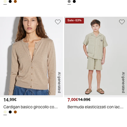
Sale
-
53
%
AI generated
AI generated
14.
Prezzo attuale
7.
Prezzo attuale
Prezzo originale
99€
00€
14.99€
Cardigan basico girocollo con bottoni - Beige grano
Bermuda elasticizzati con lacci e tasche - Verde