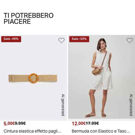
TI POTREBBERO
PIACERE
Sale
-
49
%
Sale
-
33
%
AI generated
AI generated
5.
Prezzo attuale
Prezzo originale
12.
Prezzo attuale
Prezzo originale
00€
9.99€
00€
17.99€
Cintura elastica effetto paglia - Beige
Bermuda con Elastico e Tasche Fianchi - Grigio ghiaccio