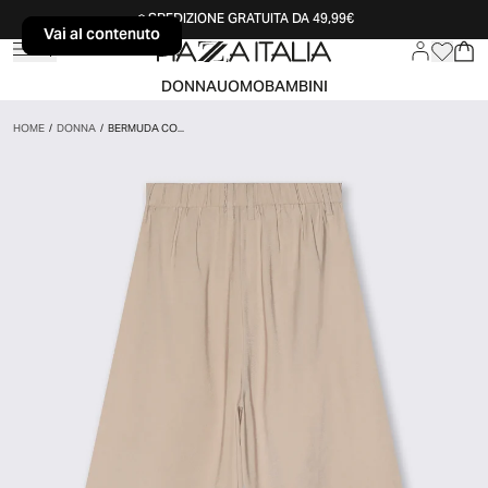
SPEDIZIONE GRATUITA DA 49,99€
Vai al contenuto
Vai al contenuto
DONNA
UOMO
BAMBINI
HOME
/
DONNA
/
BERMUDA CO...