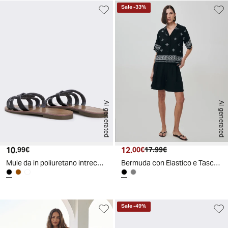
Sale
-
33
%
AI generated
AI generated
10.
Prezzo attuale
12.
Prezzo attuale
Prezzo originale
99€
00€
17.99€
Mule da in poliuretano intrecciate - Nero
Bermuda con Elastico e Tasche Fianchi - Nero
Sale
-
49
%