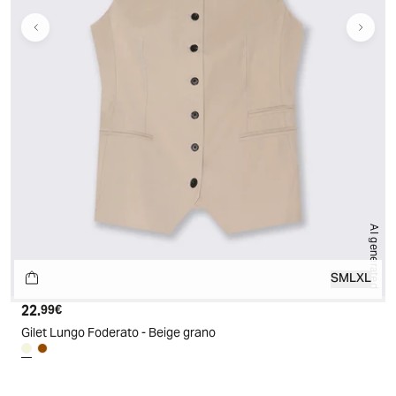
AI generated
S
M
L
XL
22.
Prezzo attuale
99€
Gilet Lungo Foderato - Beige grano