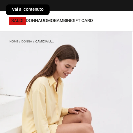
Vai al contenuto
Vai al contenuto
SALDI
DONNA
UOMO
BAMBINI
GIFT CARD
HOME
/
DONNA
/
CAMICIA LU...