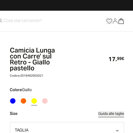
Camicia Lunga
con Carre' sul
17.
Prez
99€
Retro - Giallo
pastello
Codice:
2018482002021
Colore
Giallo
Size
Guida alle taglie
TAGLIA