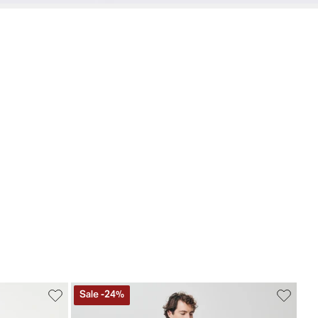
Sale
-
24
%