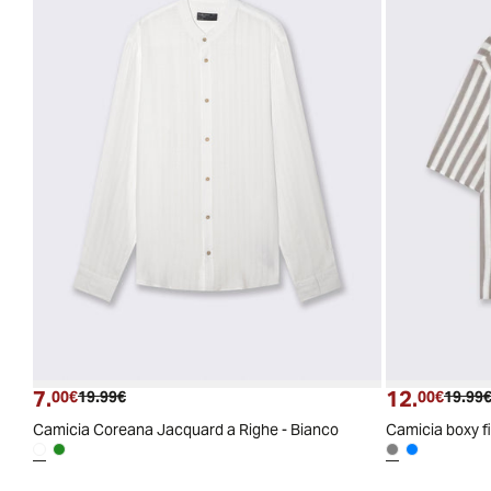
7.
12.
Prezzo attuale
Prezzo originale
Prezzo
00€
19.99€
00€
19.99
Camicia Coreana Jacquard a Righe - Bianco
Camicia boxy fit