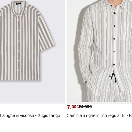
7.
 attuale
Prezzo originale
Prezzo attuale
Prezzo originale
€
00€
24.99€
 a righe in viscosa - Grigio fango
Camicia a righe in lino regular fit - 