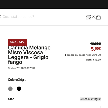
Sale
-
74
%
Prez
19.99€
Camicia Melange
5.
Prez
00€
Misto Viscosa
Leggera - Grigio
Il prezzo più basso negli ultimi 30
fango
giorni
€19.99
Codice:
2014099002034
Colore
Grigio
Size
Guida alle taglie