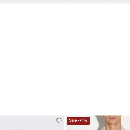
Sale
-
71
%