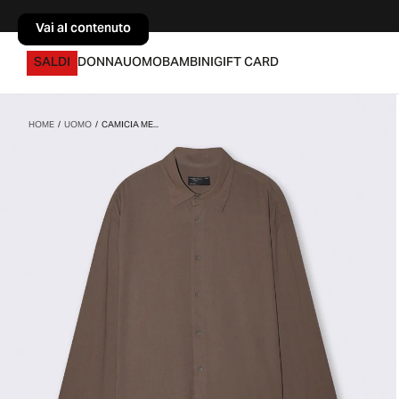
Vai al contenuto
Vai al contenuto
SALDI
DONNA
UOMO
BAMBINI
GIFT CARD
HOME
/
UOMO
/
CAMICIA ME...