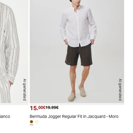
AI generated
AI generated
15.
Prezzo attuale
Prezzo originale
00€
19.99€
Bianco
Bermuda Jogger Regular Fit in Jacquard - Moro