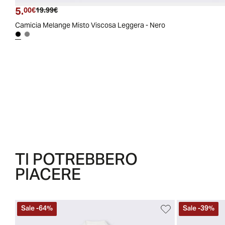
5.
Prezzo attuale
Prezzo originale
00€
19.99€
Camicia Melange Misto Viscosa Leggera - Nero
TI POTREBBERO
PIACERE
Sale
-
64
%
Sale
-
39
%