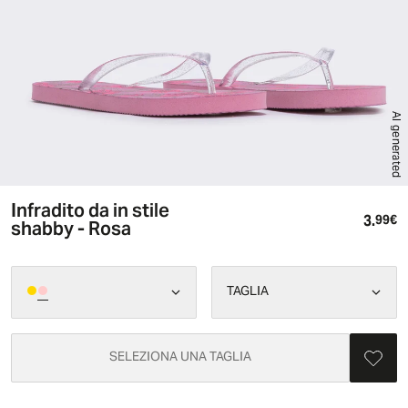
AI generated
Infradito da in stile
3.
Pr
99€
shabby - Rosa
TAGLIA
SELEZIONA UNA TAGLIA