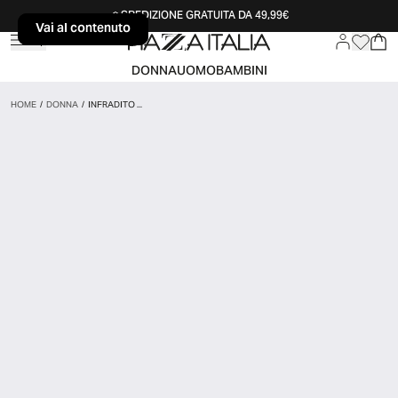
SPEDIZIONE GRATUITA DA 49,99€
Vai al contenuto
Vai al contenuto
DONNA
UOMO
BAMBINI
HOME
/
DONNA
/
INFRADITO ...