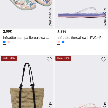
AI generated
AI generated
3.
Prezzo attuale
3.
Prezzo attuale
99€
99€
Infradito stampa floreale da donna - Turchese
Infradito floreali da in PVC - Rosa
Sale
-
53
%
Sale
-
49
%