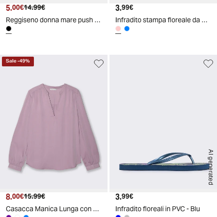
5.
Prezzo attuale
Prezzo originale
3.
Prezzo attuale
00€
14.99€
99€
Reggiseno donna mare push up con anelli - Nero
Infradito stampa floreale da donna - Rosa
Sale
-
49
%
AI generated
8.
Prezzo attuale
Prezzo originale
3.
Prezzo attuale
00€
15.99€
99€
Casacca Manica Lunga con Colletto V - Viola glicine
Infradito floreali in PVC - Blu