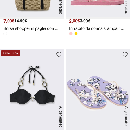
AI generated
AI generated
7.
Prezzo attuale
Prezzo originale
2.
Prezzo attuale
Prezzo originale
00€
14.99€
00€
3.99€
Borsa shopper in paglia con manico in corda - Bianco natural
Infradito da donna stampa floreale - Rosa
Sale
-
66
%
AI generated
AI generated