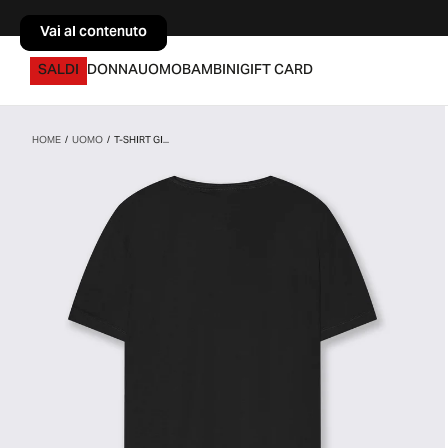
Vai al contenuto
Vai al contenuto
SALDI
DONNA
UOMO
BAMBINI
GIFT CARD
HOME
/
UOMO
/
T-SHIRT GI...