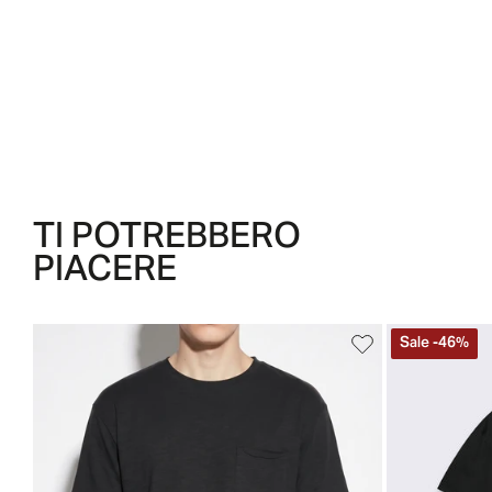
TI POTREBBERO
PIACERE
Sale
-
46
%