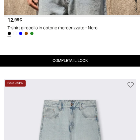
AI generated
12.
Prezzo attuale
99€
T-shirt girocollo in cotone mercerizzato - Nero
COMPLETA IL LOOK
Sale
-
24
%