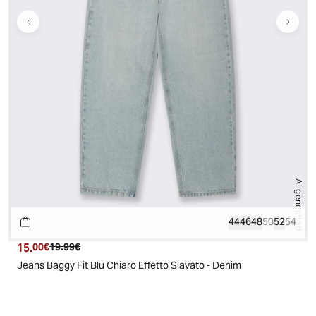
AI generated
44
46
48
50
52
54
15.
Prezzo attuale
Prezzo originale
00€
19.99€
Jeans Baggy Fit Blu Chiaro Effetto Slavato - Denim