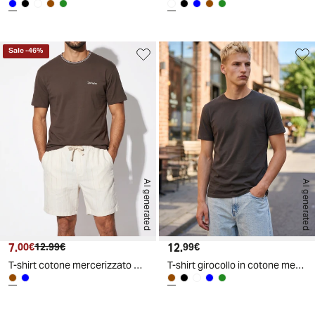
Sale
-
46
%
AI generated
AI generated
7.
Prezzo attuale
Prezzo originale
12.
Prezzo attuale
00€
12.99€
99€
T-shirt cotone mercerizzato con contrasti - Moro
T-shirt girocollo in cotone mercerizzato - Moro