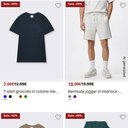
Sale
-
46
%
Sale
-
49
%
AI generated
7.
Prezzo attuale
Prezzo originale
10.
Prezzo attuale
Prezzo originale
00€
12.99€
00€
19.99€
T-shirt girocollo in cotone mercerizzato - Blu
Bermuda jogger in interlock misto cotone - Grigio mel.
Sale
-
46
%
Sale
-
49
%