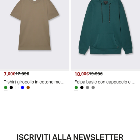
7.
Prezzo attuale
Prezzo originale
10.
Prezzo attuale
Prezzo originale
00€
12.99€
00€
19.99€
T-shirt girocollo in cotone mercerizzato - Verde kaki
Felpa basic con cappuccio e tasca marsupio - Verde petrolio
ISCRIVITI ALLA NEWSLETTER