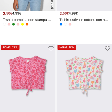
2.
Prezzo attuale
Prezzo originale
2.
Prezzo attuale
Prezzo originale
50€
4.99€
50€
4.99€
T-shirt bambina con stampa e spacchetti - Bianco
T-shirt estiva in cotone con nodo e manica aletta - Azzurro
SALDI
-49%
SALDI
-49%