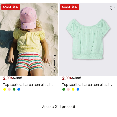
SALDI
-66%
SALDI
-66%
AI generated
2.
Prezzo attuale
Prezzo originale
2.
Prezzo attuale
Prezzo originale
00€
5.99€
00€
5.99€
Top scollo a barca con elastico arricciato - Giallo
Top scollo a barca con elastico arricciato - Verde acqua
Ancora 211 prodotti