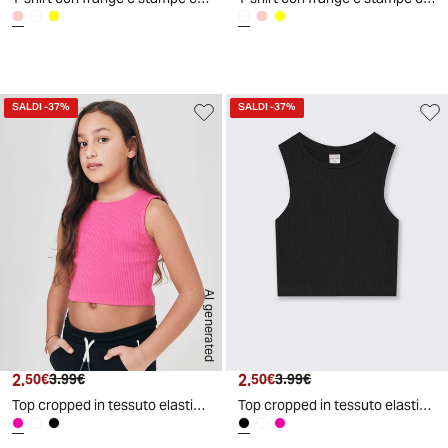
SALDI
-37%
SALDI
-37%
AI generated
2.
Prezzo attuale
Prezzo originale
2.
Prezzo attuale
Prezzo originale
50€
3.99€
50€
3.99€
Top cropped in tessuto elastico girocollo - Fuxia
Top cropped in tessuto elastico girocollo - Nero