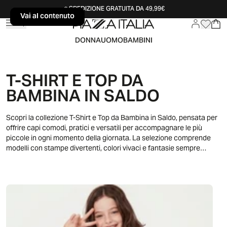
SPEDIZIONE GRATUITA DA 49,99€
Vai al contenuto
Vai al contenuto
DONNA
UOMO
BAMBINI
T-SHIRT E TOP DA
BAMBINA IN SALDO
Scopri la collezione T-Shirt e Top da Bambina in Saldo, pensata per
offrire capi comodi, pratici e versatili per accompagnare le più
piccole in ogni momento della giornata. La selezione comprende
modelli con stampe divertenti, colori vivaci e fantasie sempre
attuali, perfetti da abbinare a gonne, pantaloni o shorts per creare
outfit quotidiani freschi e moderni. T-shirt e top per bambina ideali
per la scuola, il tempo libero e le attività all’aperto, pensati per
garantire libertà di movimento e comfort durante il gioco e lo sport.
Una proposta funzionale e stilosa, perfetta per rinnovare il
guardaroba estivo con capi pratici e di tendenza.