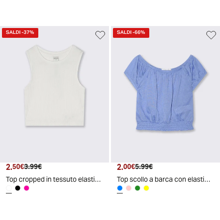
SALDI
-37%
SALDI
-66%
2.
Prezzo attuale
Prezzo originale
2.
Prezzo attuale
Prezzo originale
50€
3.99€
00€
5.99€
Top cropped in tessuto elastico girocollo - Bianco
Top scollo a barca con elastico arricciato - Azzurro cielo