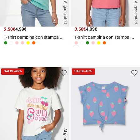
AI generated
AI generated
2.
Prezzo attuale
Prezzo originale
2.
Prezzo attuale
Prezzo originale
50€
4.99€
50€
4.99€
T-shirt bambina con stampa e spacchetti - Verde acqua
T-shirt bambina con stampa e spacchetti - Rosa big bubble
SALDI
-49%
SALDI
-49%
AI generated