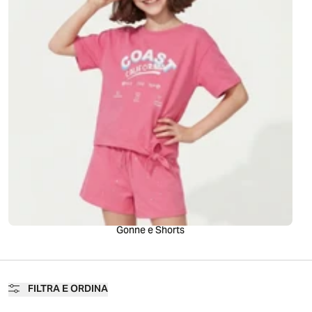
Gonne e Shorts
d
A
I
g
e
n
e
r
a
t
e
FILTRA E ORDINA