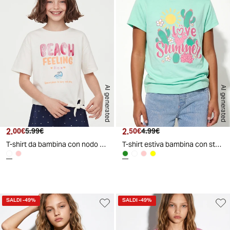
AI generated
AI generated
2.
Prezzo attuale
Prezzo originale
2.
Prezzo attuale
Prezzo originale
00€
5.99€
50€
4.99€
T-shirt da bambina con nodo sul davanti - Bianco
T-shirt estiva bambina con stampa lucida - Verde acqua
d
A
I
g
e
n
e
r
a
t
e
SALDI
-49%
SALDI
-49%