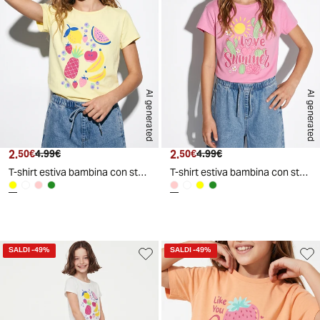
AI generated
AI generated
2.
Prezzo attuale
Prezzo originale
2.
Prezzo attuale
Prezzo originale
50€
4.99€
50€
4.99€
T-shirt estiva bambina con stampa lucida - Giallo
T-shirt estiva bambina con stampa lucida - Rosa
d
A
I
g
e
n
e
r
a
t
e
SALDI
-49%
SALDI
-49%