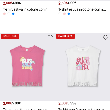
2.
Prezzo attuale
Prezzo originale
2.
Prezzo attuale
Prezzo originale
50€
4.99€
50€
4.99€
T-shirt estiva in cotone con nodo e manica aletta - Rosa
T-shirt estiva in cotone con nodo e manica aletta - Bianco
SALDI
-66%
SALDI
-66%
2.
Prezzo attuale
Prezzo originale
2.
Prezzo attuale
Prezzo originale
00€
5.99€
00€
5.99€
T-shirt con frange e stampe colorate - Rosa big bubble
T-shirt con frange e stampe colorate - Bianco