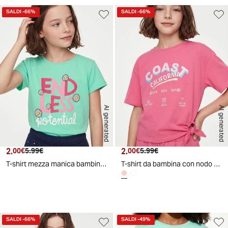
SALDI
-66%
SALDI
-66%
AI generated
AI generated
2.
Prezzo attuale
Prezzo originale
2.
Prezzo attuale
Prezzo originale
00€
5.99€
00€
5.99€
T-shirt mezza manica bambina con spacchetto - Verde acqua
T-shirt da bambina con nodo sul davanti - Rosa big bubble
d
A
I
g
e
n
e
r
a
t
e
SALDI
-66%
SALDI
-49%