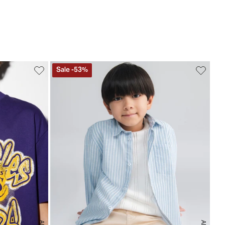
Sale
-
53
%