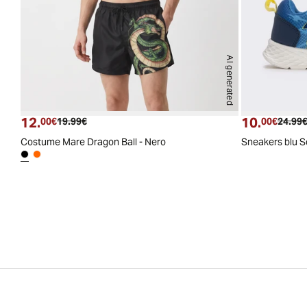
AI generated
12.
10.
Prezzo attuale
Prezzo originale
Prezzo
00€
19.99€
00€
24.99
Costume Mare Dragon Ball - Nero