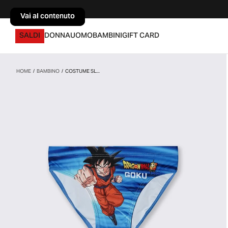
Vai al contenuto
Vai al contenuto
SALDI
DONNA
UOMO
BAMBINI
GIFT CARD
HOME
/
BAMBINO
/
COSTUME SL...