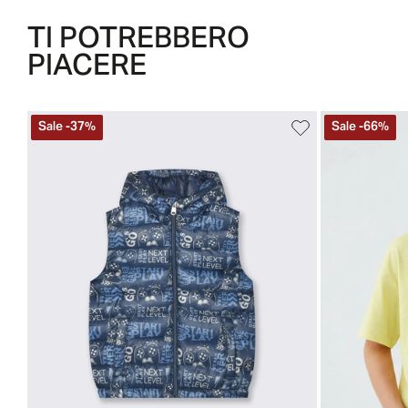
TI POTREBBERO
PIACERE
Sale
-
37
%
Sale
-
66
%