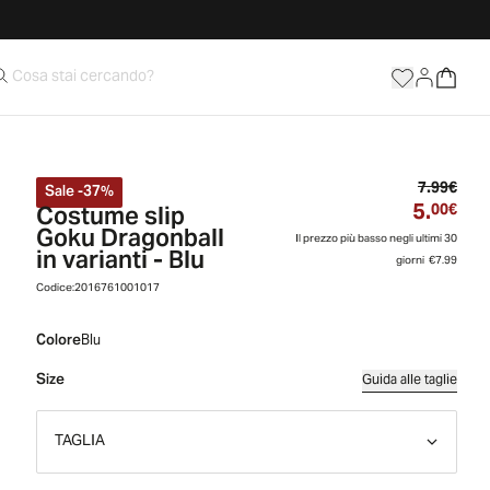
Prez
7.99€
Sale
-
37
%
5.
Costume slip
Prez
00€
Goku Dragonball
Il prezzo più basso negli ultimi 30
in varianti - Blu
giorni
€7.99
Codice:
2016761001017
Colore
Blu
Size
Guida alle taglie
TAGLIA