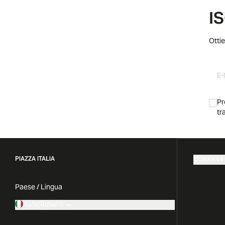
I
Ottie
Pr
tr
PIAZZA ITALIA
COMPANY
Paese / Lingua
Italia
|
Italiano