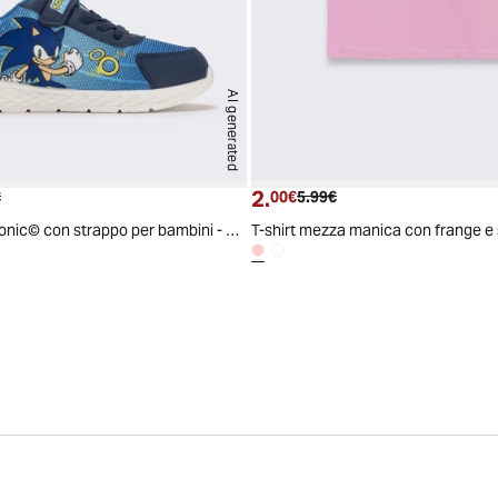
AI generated
2.
 attuale
Prezzo originale
Prezzo attuale
Prezzo originale
€
00€
5.99€
Sneakers blu Sonic© con strappo per bambini - Blu
T-shirt mezza manica con frange e