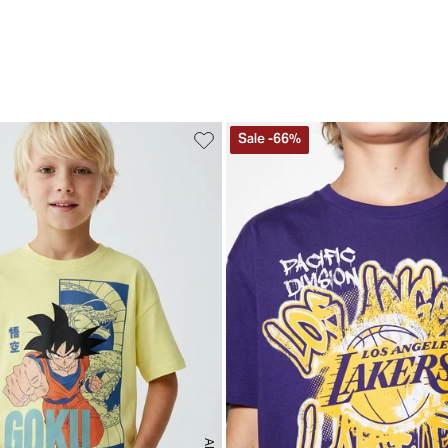
Sale
-
66
%