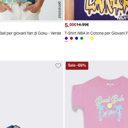
AI generated
5.
ttuale
zzo originale
Prezzo attuale
Prezzo originale
00€
14.99€
Ball per giovani fan di Goku - Verde
T-Shirt NBA in Cotone per Giovani F
Sale
-
66
%