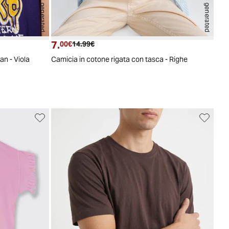
AI generated
AI generated
7.
Prezzo attuale
Prezzo originale
00€
14.99€
an - Viola
Camicia in cotone rigata con tasca - Righe