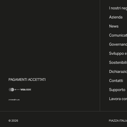
I nostri ne
Azienda
News
Comunicat
Governan
Sviluppo e
Sostenibili
Dichiarazi
PAGAMENTI ACCETTATI
Contatti
Supporto
Lavora con
©
2026
PIAZZA ITALIA