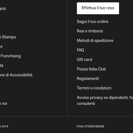
Effettua il tuo reso
gozi
Segui il tuo ordine
Resi e rimborsi
i Stampa
Metodi di spedizione
ce
FAQ
 Franchising
Gift card
tà
Piazza Italia Club
one di Accessibilità
Regolamenti
Termini e condizioni
Avviso privacy ex dipendenti, fo
 noi
consulenti
 S.P.A
P.IVA: 07509430638