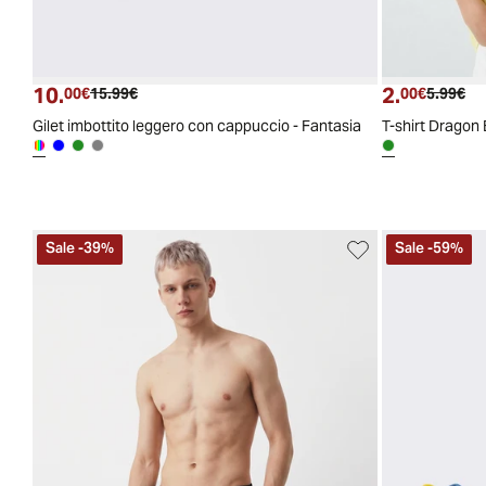
10.
2.
Prezzo attuale
Prezzo originale
Prezzo a
Pre
00€
15.99€
00€
5.99€
Gilet imbottito leggero con cappuccio - Fantasia
T-shirt Dragon 
Sale
-
39
%
Sale
-
59
%