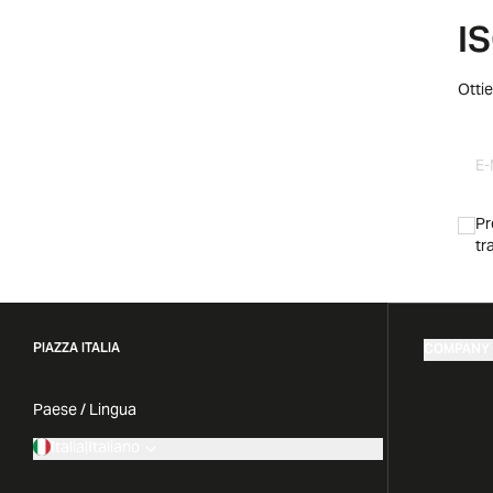
I
Ottie
Pr
tr
PIAZZA ITALIA
COMPANY
Paese / Lingua
Italia
|
Italiano