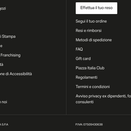
Effettua il tuo reso
gozi
Segui il tuo ordine
Resi e rimborsi
i Stampa
Metodi di spedizione
ce
FAQ
 Franchising
Gift card
tà
Piazza Italia Club
one di Accessibilità
Regolamenti
Termini e condizioni
Avviso privacy ex dipendenti, fo
 noi
consulenti
 S.P.A
P.IVA: 07509430638