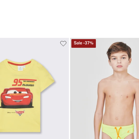
Sale
-
37
%