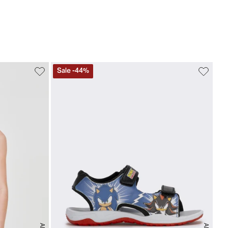
Sale
-
44
%