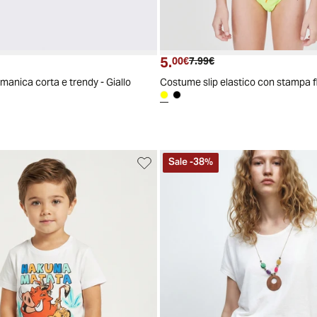
5.
ttuale
zzo originale
Prezzo attuale
Prezzo originale
00€
7.99€
manica corta e trendy - Giallo
Costume slip elastico con stampa fl
Sale
-
38
%