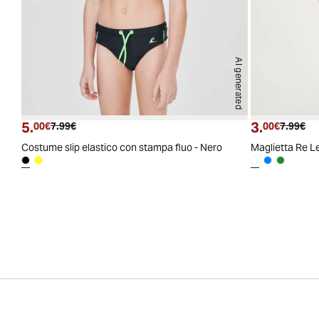
AI generated
5.
3.
Prezzo attuale
Prezzo originale
Prezzo a
Pre
00€
7.99€
00€
7.99€
Costume slip elastico con stampa fluo - Nero