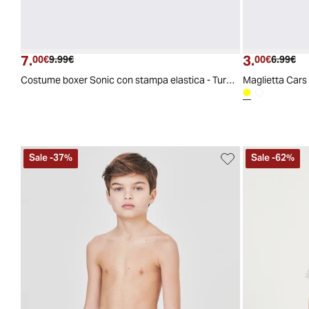
7.
3.
Prezzo attuale
Prezzo originale
Prezzo a
Pre
00€
9.99€
00€
6.99€
Costume boxer Sonic con stampa elastica - Turchese
Maglietta Cars 
Sale
-
37
%
Sale
-
62
%