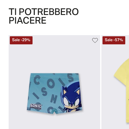
TI POTREBBERO
PIACERE
Sale
-
29
%
Sale
-
57
%