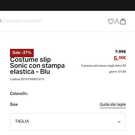
Prez
7.99€
Sale
-
37
%
5.
Costume slip
Prez
00€
Sonic con stampa
Il prezzo più basso negli ultimi 30
elastica - Blu
giorni
€7.99
Codice:
2016756001015
Colore
Blu
Size
Guida alle taglie
TAGLIA