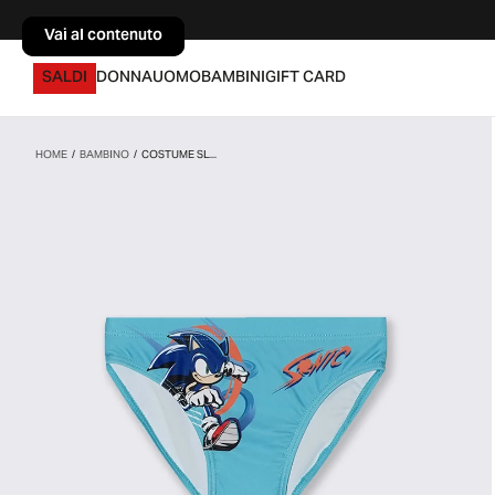
Vai al contenuto
Vai al contenuto
SALDI
DONNA
UOMO
BAMBINI
GIFT CARD
HOME
/
BAMBINO
/
COSTUME SL...