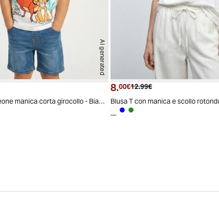
AI generated
8.
ttuale
zzo originale
Prezzo attuale
Prezzo originale
00€
12.99€
Maglietta Re Leone manica corta girocollo - Bianco
Blusa T con manica e scollo rotond