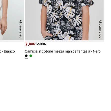
AI generated
AI generated
7.
Prezzo attuale
Prezzo originale
00€
12.99€
o - Bianco
Camicia in cotone mezza manica fantasia - Nero