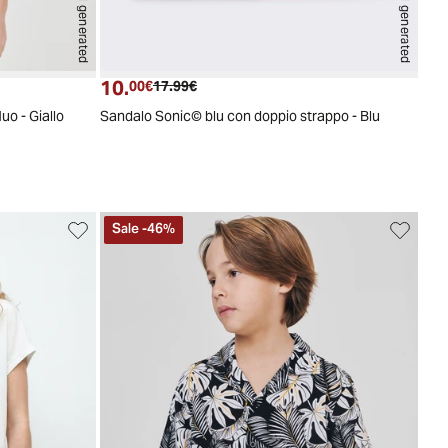
AI generated
AI generated
10.
Prezzo attuale
Prezzo originale
00€
17.99€
uo - Giallo
Sandalo Sonic© blu con doppio strappo - Blu
Sale
-
46
%