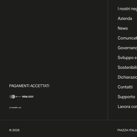
I nostri ne
Azienda
News
Comunicat
Governan
Sviluppo e
Sostenibili
Dichiarazi
PAGAMENTI ACCETTATI
Contatti
Supporto
Lavora con
©
2026
PIAZZA ITALIA