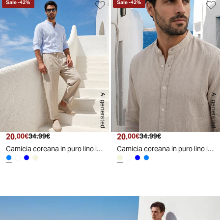
Sale
-
42
%
Sale
-
42
%
AI generated
AI generated
20.
Prezzo attuale
Prezzo originale
20.
Prezzo attuale
Prezzo originale
00€
34.99€
00€
34.99€
Camicia coreana in puro lino leggero - Celeste polvere
Camicia coreana in puro lino leggero - Sabbia