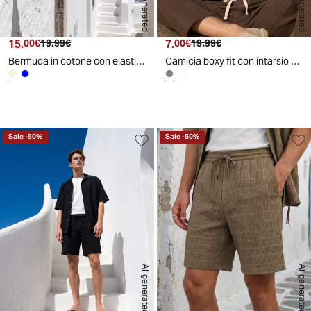
AI generated
AI generated
15.
Prezzo attuale
Prezzo originale
7.
Prezzo attuale
Prezzo originale
00€
19.99€
00€
19.99€
Bermuda in cotone con elastico in vita - Beige
Camicia boxy fit con intarsio astratto - Grigio fango
Sale
-
50
%
Sale
-
50
%
AI generated
AI generated