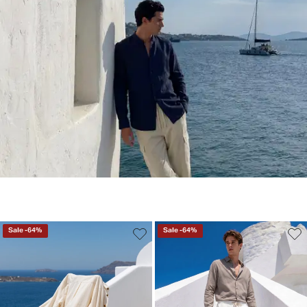
Sale
-
64
%
Sale
-
64
%