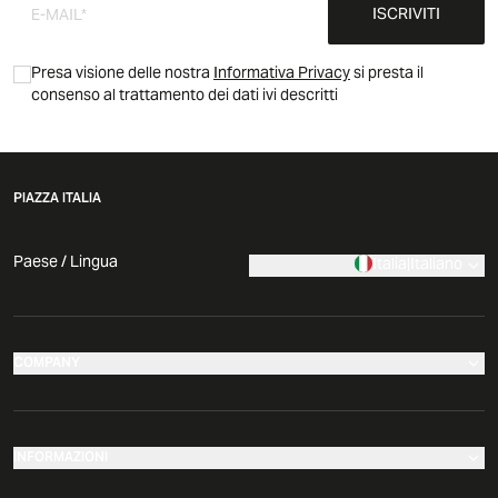
ISCRIVITI
Presa visione delle nostra
Informativa Privacy
si presta il
consenso al trattamento dei dati ivi descritti
PIAZZA ITALIA
Paese / Lingua
Italia
|
Italiano
COMPANY
I nostri negozi
Azienda
INFORMAZIONI
News