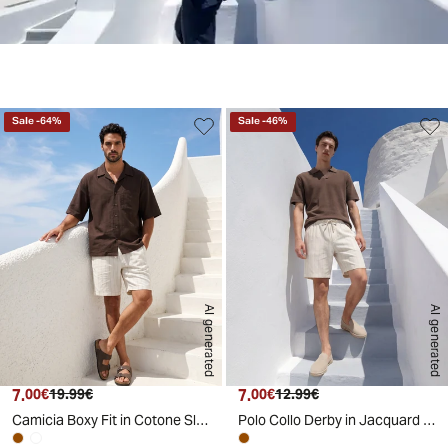
Sale
-
64
%
Sale
-
46
%
AI generated
AI generated
7.
Prezzo attuale
Prezzo originale
7.
Prezzo attuale
Prezzo originale
00€
19.99€
00€
12.99€
Camicia Boxy Fit in Cotone Slub - Moro
Polo Collo Derby in Jacquard Elegante - Moro