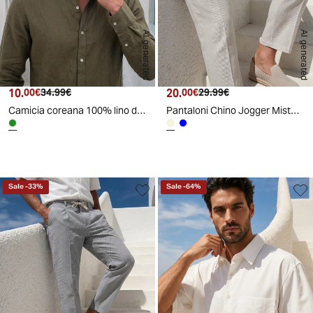
AI generated
AI generated
10.
Prezzo attuale
Prezzo originale
20.
Prezzo attuale
Prezzo originale
00€
34.99€
00€
29.99€
Camicia coreana 100% lino da uomo - Verde kaki
Pantaloni Chino Jogger Misto Lino Rigati - Beige
Sale
-
33
%
Sale
-
64
%