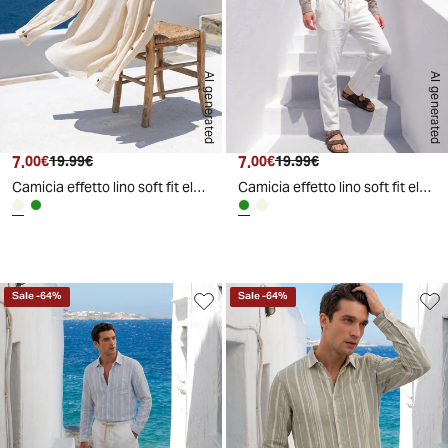
AI generated
AI generated
7.
Prezzo attuale
Prezzo originale
7.
Prezzo attuale
Prezzo originale
00€
19.99€
00€
19.99€
Camicia effetto lino soft fit elegante - Beige ecru
Camicia effetto lino soft fit elegante - Verde kaki
Sale
-
64
%
Sale
-
64
%