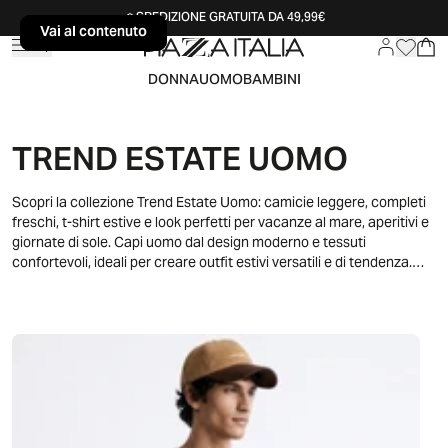
SPEDIZIONE GRATUITA DA 49,99€
Vai al contenuto
Vai al contenuto
DONNA
UOMO
BAMBINI
TREND ESTATE UOMO
Scopri la collezione Trend Estate Uomo: camicie leggere, completi
freschi, t-shirt estive e look perfetti per vacanze al mare, aperitivi e
giornate di sole. Capi uomo dal design moderno e tessuti
confortevoli, ideali per creare outfit estivi versatili e di tendenza.
Rinnova il tuo guardaroba con le ultime novità della moda estate
uomo e scegli uno stile fresco, casual ed elegante per ogni
occasione estiva.