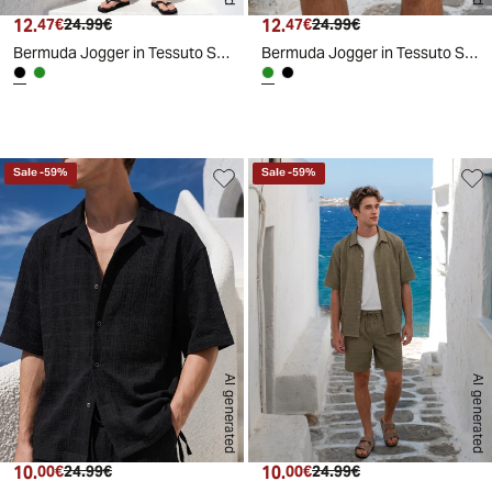
12.
Prezzo attuale
Prezzo originale
12.
Prezzo attuale
Prezzo originale
47€
24.99€
47€
24.99€
Bermuda Jogger in Tessuto Seer Sucker - Nero
Bermuda Jogger in Tessuto Seer Sucker - Verde kaki
d
A
I
g
e
n
e
r
a
t
e
Sale
-
59
%
Sale
-
59
%
AI generated
AI generated
10.
Prezzo attuale
Prezzo originale
10.
Prezzo attuale
Prezzo originale
00€
24.99€
00€
24.99€