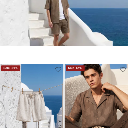
Sale
-
24
%
Sale
-
64
%