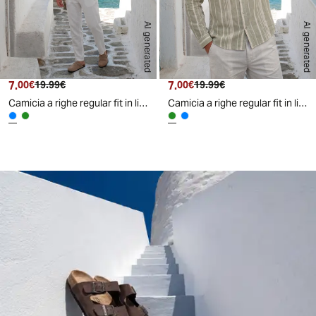
AI generated
AI generated
7.
Prezzo attuale
Prezzo originale
7.
Prezzo attuale
Prezzo originale
00€
19.99€
00€
19.99€
Camicia a righe regular fit in lino cotone - Celeste
Camicia a righe regular fit in lino cotone - Verde