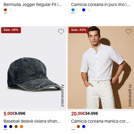
Bermuda Jogger Regular Fit in Jacquard - Moro
Camicia coreana in puro lino leggero - Celeste polvere
Sale
-
49
%
Sale
-
42
%
AI generated
AI generated
5.
Prezzo attuale
Prezzo originale
20.
Prezzo attuale
Prezzo originale
00€
9.99€
00€
34.99€
Baseball delavè visiera sfrangiata uomo - Blu
Camicia coreana manica corta in lino - Bianco