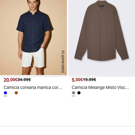
AI generated
20.
Prezzo attuale
Prezzo originale
5.
Prezzo attuale
Prezzo originale
00€
34.99€
00€
19.99€
Camicia coreana manica corta in lino - Blu
Camicia Melange Misto Viscosa Leggera - Grigio fango