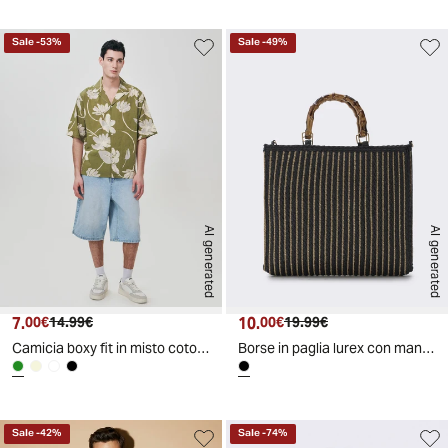
Sale
-
53
%
Sale
-
49
%
AI generated
AI generated
7.
Prezzo attuale
Prezzo originale
10.
Prezzo attuale
Prezzo originale
00€
14.99€
00€
19.99€
Camicia boxy fit in misto cotone slub - Verde
Borse in paglia lurex con manico bamboo - Nero
Sale
-
42
%
Sale
-
74
%