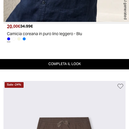
AI generated
20.
Prezzo attuale
Prezzo originale
00€
34.99€
Camicia coreana in puro lino leggero - Blu
COMPLETA IL LOOK
Sale
-
24
%