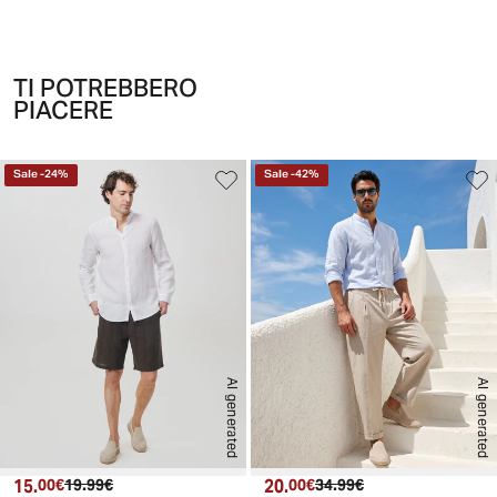
TI POTREBBERO
PIACERE
Sale
-
24
%
Sale
-
42
%
AI generated
AI generated
15.
Prezzo attuale
Prezzo originale
20.
Prezzo attuale
Prezzo originale
00€
19.99€
00€
34.99€