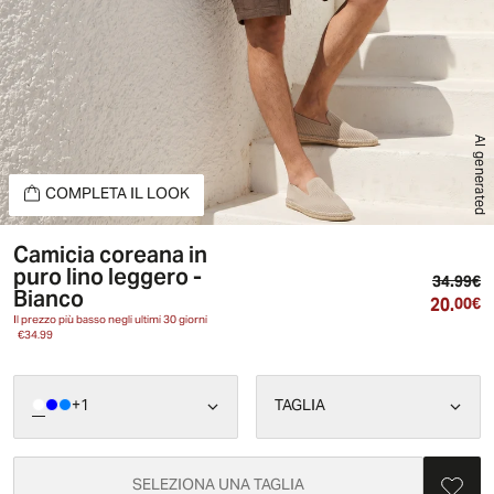
AI generated
COMPLETA IL LOOK
Camicia coreana in
puro lino leggero -
Pr
34.99€
Bianco
20.
Pr
00€
Il prezzo più basso negli ultimi 30 giorni
€34.99
+
1
TAGLIA
SELEZIONA UNA TAGLIA