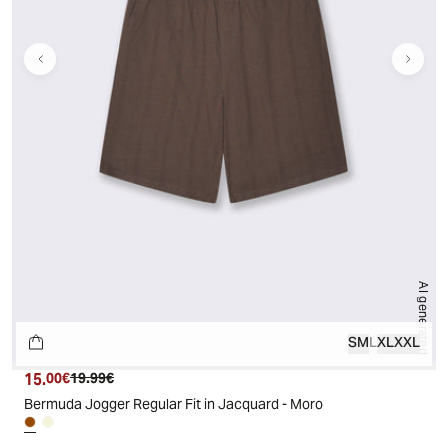
AI generated
S
M
L
XL
XXL
15.
Prezzo attuale
Prezzo originale
00€
19.99€
Bermuda Jogger Regular Fit in Jacquard - Moro