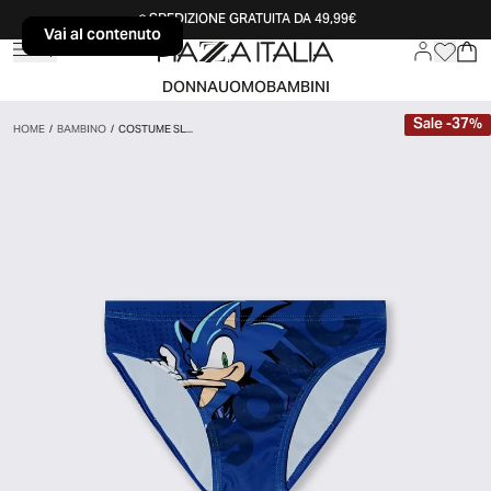
SPEDIZIONE GRATUITA DA 49,99€
Vai al contenuto
Vai al contenuto
DONNA
UOMO
BAMBINI
Sale
-
37
%
HOME
/
BAMBINO
/
COSTUME SL...