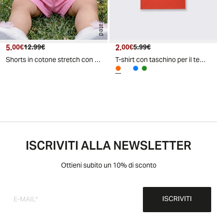
AI generated
5.
Prezzo attuale
Prezzo originale
2.
Prezzo attuale
Prezzo originale
00€
12.99€
00€
5.99€
Shorts in cotone stretch con tasche laterali - Rosa
T-shirt con taschino per il tempo libero - Aragosta
ISCRIVITI ALLA NEWSLETTER
Ottieni subito un 10% di sconto
ISCRIVITI