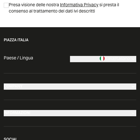
Presa visione delle nostra
Informativa Privacy
si presta il
consenso al trattamento dei dati ivi descritti
PIAZZA ITALIA
Paese / Lingua
Italia
|
Italiano
COMPANY
I nostri negozi
Azienda
INFORMAZIONI
News
Effettua il tuo reso
Comunicati Stampa
SOCIAL