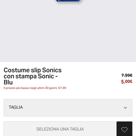
Costume slip Sonics
con stampa Sonic -
Pr
7.99€
Blu
5.
Pr
00€
Il prezzo più basso negli ultimi 30 giorni
€7.99
TAGLIA
SELEZIONA UNA TAGLIA