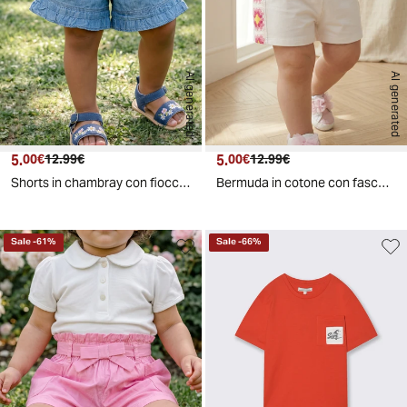
AI generated
AI generated
5.
Prezzo attuale
Prezzo originale
5.
Prezzo attuale
Prezzo originale
00€
12.99€
00€
12.99€
Shorts in chambray con fiocchetti e rouche - Denim
Bermuda in cotone con fasce crochet - Bianco latte
Sale
-
61
%
Sale
-
66
%