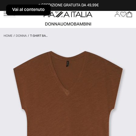
SPEDIZIONE GRATUITA DA 49,99€
Vai al contenuto
Vai al contenuto
DONNA
UOMO
BAMBINI
HOME
/
DONNA
/
T-SHIRT BA...