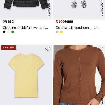
AI generated
AI generated
29.
Prezzo attuale
5.
Prezzo attuale
Prezzo originale
99€
00€
9.99€
Giubbino doubleface versatile e moderno - Nero
Collana saliscendi con petali eleganti - Argento
Sale
-
39
%
AI generated