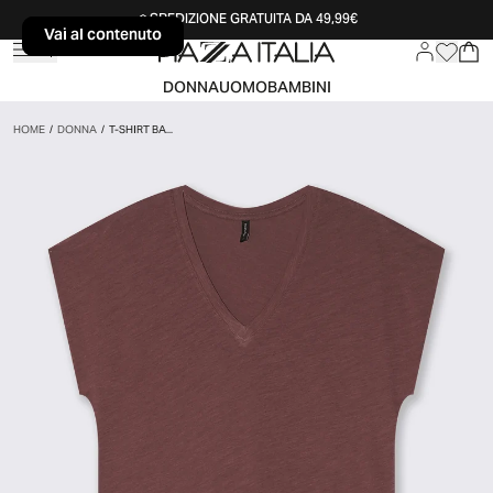
SPEDIZIONE GRATUITA DA 49,99€
Vai al contenuto
Vai al contenuto
DONNA
UOMO
BAMBINI
HOME
/
DONNA
/
T-SHIRT BA...