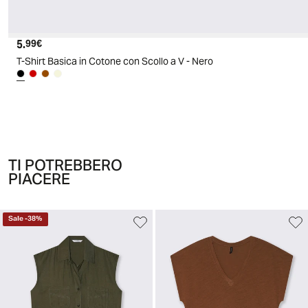
5.
Prezzo attuale
99€
T-Shirt Basica in Cotone con Scollo a V - Nero
TI POTREBBERO
PIACERE
Sale
-
38
%