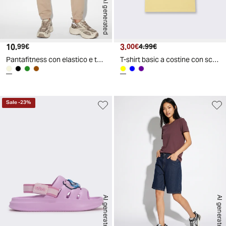
AI generated
10.
Prezzo attuale
3.
Prezzo attuale
Prezzo originale
99€
00€
4.99€
Pantafitness con elastico e tasche americane - Sabbia
T-shirt basic a costine con scollo a V - Giallo
Sale
-
23
%
AI generated
AI generated