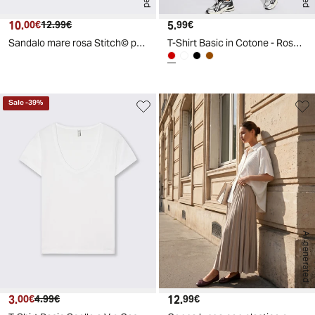
10.
Prezzo attuale
Prezzo originale
5.
Prezzo attuale
00€
12.99€
99€
Sandalo mare rosa Stitch© per bambina - Rosa
T-Shirt Basic in Cotone - Rosso amarena
Sale
-
39
%
AI generated
3.
Prezzo attuale
Prezzo originale
12.
Prezzo attuale
00€
4.99€
99€