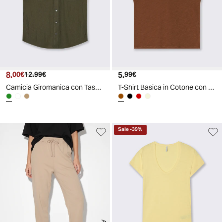
8.
Prezzo attuale
Prezzo originale
5.
Prezzo attuale
00€
12.99€
99€
Camicia Giromanica con Tasche a Toppa - Kaky 1
T-Shirt Basica in Cotone con Scollo a V - Marrone tabacco
Sale
-
39
%