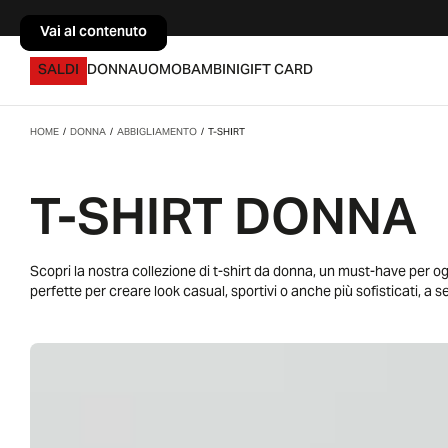
Vai al contenuto
Vai al contenuto
SALDI
DONNA
UOMO
BAMBINI
GIFT CARD
HOME
/
DONNA
/
ABBIGLIAMENTO
/
T-SHIRT
T-SHIRT DONNA
Scopri la nostra collezione di t-shirt da donna, un must-have per og
perfette per creare look casual, sportivi o anche più sofisticati, a s
maniche corte, lunghe, oversize, aderenti o con stampe creative, per 
jeans, pantaloni, gonne o shorts, le t-shirt da donna sono ideali per
serate fuori. Con una gamma di colori e taglie disponibili, ogni t-sh
tocco di freschezza e comfort al tuo outfit con le t-shirt da donna p