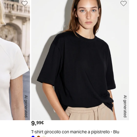
AI generated
AI generated
S
M
L
XL
S/M
L/XL
9.
Prezzo attuale
99€
T-shirt girocollo con maniche a pipistrello - Blu