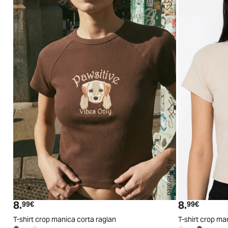
AI generated
S
M
L
XL
8.
8.
Prezzo attuale
Prezzo a
99€
99€
T-shirt crop manica corta raglan
T-shirt crop ma