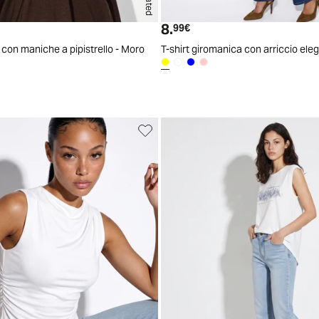
S/M
L/XL
8.
ttuale
Prezzo attuale
99€
o con maniche a pipistrello - Moro
T-shirt giromanica con arriccio el