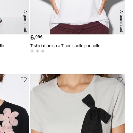
AI generated
AI generated
S
M
L
XL
S
M
L
XL
6.
Prezzo attuale
99€
llo
T-shirt manica a T con scollo paricollo