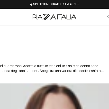
SPEDIZIONE GRATUITA DA 49,99€
ni guardaroba. Adatte a tutte le stagioni, le t-shirt da donna sono
econda degli abbinamenti. Scegli tra una varietà di modelli: t-shirt a
esprimere la tua personalità e il tuo stile unico. Facili da abbinare a
 ogni occasione, dal tempo libero al lavoro, dai momenti di relax alle
irt può adattarsi perfettamente al tuo look quotidiano. Aggiungi un
iù versatili, per uno stile sempre alla moda!