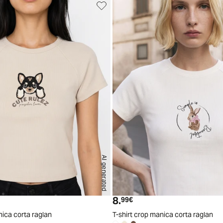
AI generated
S
M
L
XL
8.
ttuale
Prezzo attuale
99€
nica corta raglan
T-shirt crop manica corta raglan