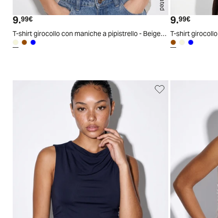
S/M
L/XL
9.
9.
Prezzo attuale
Prezzo a
99€
99€
T-shirt girocollo con maniche a pipistrello - Beige grano
T-shirt girocoll