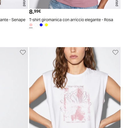
S
M
L
XL
S
M
L
XL
8.
Prezzo attuale
99€
egante - Senape
T-shirt giromanica con arriccio elegante - Rosa