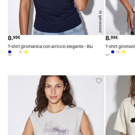
AI generated
S
M
L
XL
8.
8.
Prezzo attuale
Prezzo a
99€
99€
T-shirt giromanica con arriccio elegante - Blu