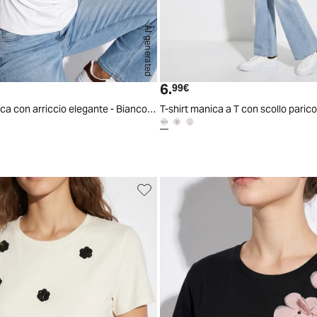
AI generated
S
M
L
XL
6.
ttuale
Prezzo attuale
99€
T-shirt giromanica con arriccio elegante - Bianco latte
T-shirt manica a T con scollo parico