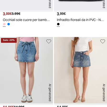
3.
Prezzo attuale
Prezzo originale
3.
Prezzo attuale
00€
5.99€
99€
Occhiali sole cuore per bambina - Rosa
Infradito floreali da in PVC - Nero
Sale
-
20
%
AI generated
AI generated