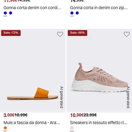
11.
Prezzo attuale
Prezzo originale
14.
Prezzo attuale
96€
14.99€
99€
Gonna corta denim con cordino in vita - Denim
Gonna corta in denim con zip e bottoni - Denim
Sale
-
72
%
Sale
-
56
%
AI generated
AI generated
3.
Prezzo attuale
Prezzo originale
10.
Prezzo attuale
Prezzo originale
00€
10.99€
00€
22.99€
Mule a fascia da donna - Arancio
Sneakers in tessuto effetto ricamato - Cipria