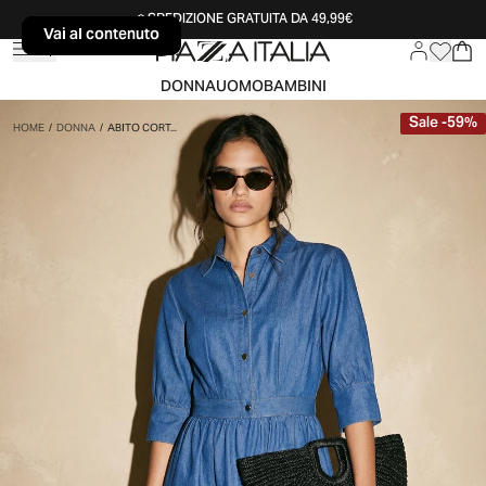
SPEDIZIONE GRATUITA DA 49,99€
Vai al contenuto
Vai al contenuto
DONNA
UOMO
BAMBINI
Sale
-
59
%
HOME
/
DONNA
/
ABITO CORT...