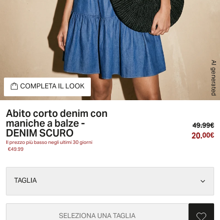
AI generated
COMPLETA IL LOOK
Abito corto denim con
maniche a balze -
Pr
49.99€
DENIM SCURO
20.
Pr
00€
Il prezzo più basso negli ultimi 30 giorni
€49.99
TAGLIA
SELEZIONA UNA TAGLIA