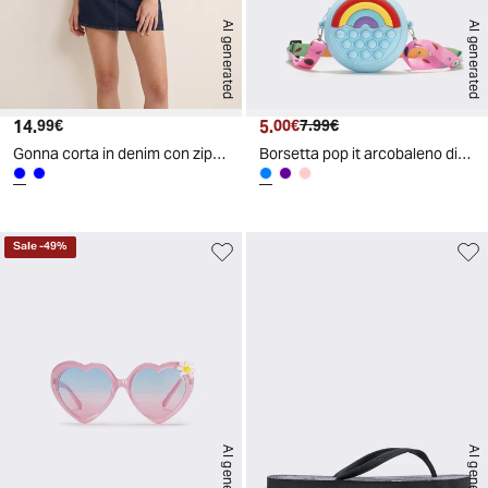
AI generated
AI generated
14.
Prezzo attuale
5.
Prezzo attuale
Prezzo originale
99€
00€
7.99€
Gonna corta in denim con zip e bottoni - DENIM SCURO
Borsetta pop it arcobaleno divertente - Azzurro
Sale
-
49
%
AI generated
AI generated