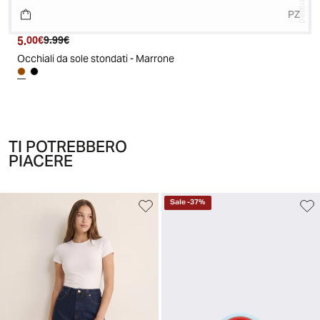
PZ
5.
Prezzo attuale
Prezzo originale
00€
9.99€
Occhiali da sole stondati - Marrone
TI POTREBBERO
PIACERE
Sale
-
37
%