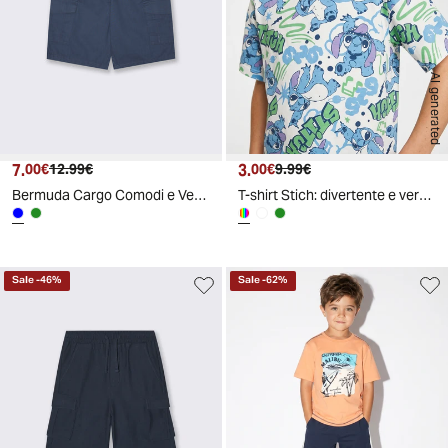
AI generated
7.
Prezzo attuale
Prezzo originale
3.
Prezzo attuale
Prezzo originale
00€
12.99€
00€
9.99€
Bermuda Cargo Comodi e Versatili - Blu
T-shirt Stich: divertente e versatile - Fantasia
Sale
-
46
%
Sale
-
62
%