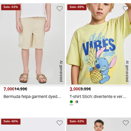
Sale
-
53
%
Sale
-
69
%
AI generated
AI generated
7.
Prezzo attuale
Prezzo originale
3.
Prezzo attuale
Prezzo originale
00€
14.99€
00€
9.99€
Bermuda felpa garment dyed con tasconi - Beige
T-shirt Stich: divertente e versatile - Verde
Sale
-
66
%
Sale
-
53
%