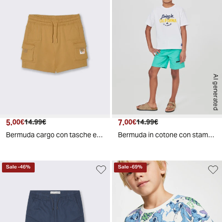
AI generated
5.
Prezzo attuale
Prezzo originale
7.
Prezzo attuale
Prezzo originale
00€
14.99€
00€
14.99€
Bermuda cargo con tasche e stile sportivo - Beige
Bermuda in cotone con stampe e tasche - Verde acqua
Sale
-
46
%
Sale
-
69
%