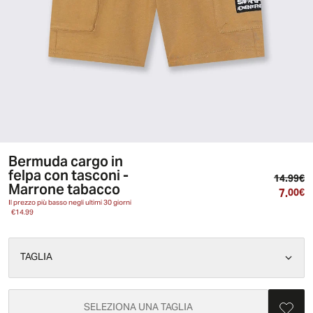
Bermuda cargo in
felpa con tasconi -
Pr
14.99€
Marrone tabacco
7.
Pr
00€
Il prezzo più basso negli ultimi 30 giorni
€14.99
TAGLIA
SELEZIONA UNA TAGLIA