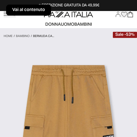
SPEDIZIONE GRATUITA DA 49,99€
Vai al contenuto
Vai al contenuto
DONNA
UOMO
BAMBINI
Sale
-
53
%
HOME
/
BAMBINO
/
BERMUDA CA...