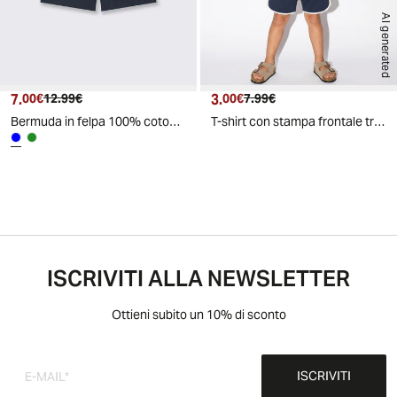
AI generated
7.
Prezzo attuale
Prezzo originale
3.
Prezzo attuale
Prezzo originale
00€
12.99€
00€
7.99€
Bermuda in felpa 100% cotone con tasconi - Blu
T-shirt con stampa frontale trendy e casual - Pesca
ISCRIVITI ALLA NEWSLETTER
Ottieni subito un 10% di sconto
ISCRIVITI