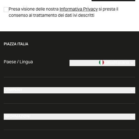
Presa visione delle nostra
Informativa Privacy
si presta il
consenso al trattamento dei dati ivi descritti
PIAZZA ITALIA
Paese / Lingua
Italia
|
Italiano
COMPANY
I nostri negozi
Azienda
INFORMAZIONI
News
Effettua il tuo reso
Comunicati Stampa