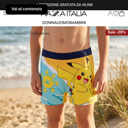
SPEDIZIONE GRATUITA DA 49,99€
Vai al contenuto
Vai al contenuto
DONNA
UOMO
BAMBINI
Sale
-
29
%
HOME
/
BAMBINO
/
COSTUME BO...