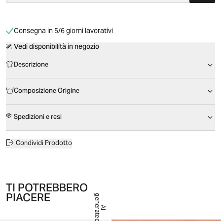
Consegna in 5/6 giorni lavorativi
Vedi disponibilità in negozio
Descrizione
Composizione Origine
Spedizioni e resi
Condividi Prodotto
TI POTREBBERO
PIACERE
g
d
A
I
e
n
e
r
a
t
e