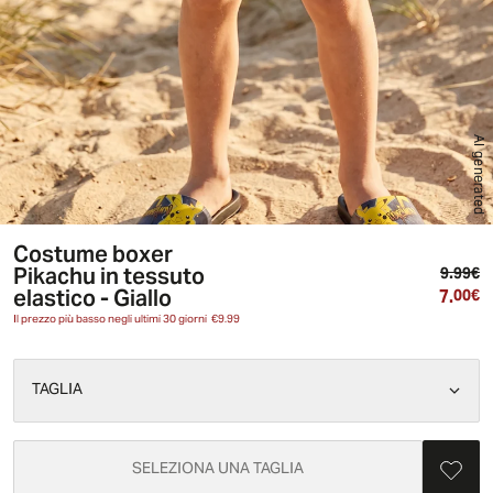
AI generated
Costume boxer
Pikachu in tessuto
Pr
9.99€
elastico - Giallo
7.
Pr
00€
Il prezzo più basso negli ultimi 30 giorni
€9.99
TAGLIA
SELEZIONA UNA TAGLIA