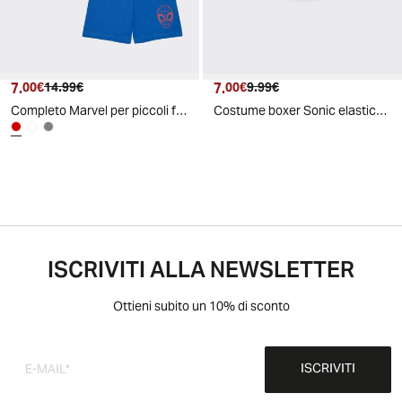
7.
Prezzo attuale
Prezzo originale
7.
Prezzo attuale
Prezzo originale
00€
14.99€
00€
9.99€
Completo Marvel per piccoli fan di Spider-Man - Rosso
Costume boxer Sonic elastico e divertente - Blu
ISCRIVITI ALLA NEWSLETTER
Ottieni subito un 10% di sconto
ISCRIVITI