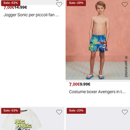
Sale
-
53
%
Sale
-
29
%
7.
Prezzo attuale
Prezzo originale
00€
14.99€
Jogger Sonic per piccoli fan avventurosi - Blu cobalto
AI generated
7.
Prezzo attuale
Prezzo originale
00€
9.99€
Costume boxer Avengers in tessuto elastico - Blu
Sale
-
53
%
Sale
-
23
%