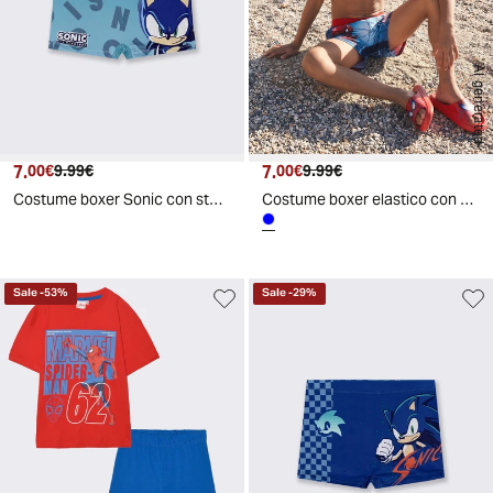
AI generated
7.
Prezzo attuale
Prezzo originale
7.
Prezzo attuale
Prezzo originale
00€
9.99€
00€
9.99€
Costume boxer Sonic con stampa elastica - Turchese
Costume boxer elastico con Spiderman - Blu navy
Sale
-
53
%
Sale
-
29
%