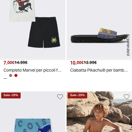
AI generated
7.
Prezzo attuale
Prezzo originale
10.
Prezzo attuale
Prezzo originale
00€
14.99€
00€
12.99€
Completo Marvel per piccoli fan di Spider-Man - Bianco
Ciabatta Pikachu© per bambini in poliuretano - Nero
Sale
-
29
%
Sale
-
29
%